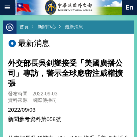
:::
跳到主要內容區塊
進
首頁
新聞中心
最新消息
階
搜
最新消息
尋
熱
門
外交部長吳釗燮接受「美國廣播公
關
鍵
司」專訪，警示全球應密注威權擴
字
張
總
合
發布時間：2022-09-03
外
資料來源：國際傳播司
交
2022/09/03
價
新聞參考資料第058號
值
外
交