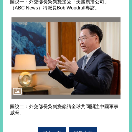
圖說一：外交部長吳釗燮接受「美國廣播公司」
告
（ABC News）特派員Bob Woodruff專訪。
隱
私
權
保
護
及
資
訊
安
全
政
策
無
障
圖說二：外交部長吳釗燮籲請全球共同關注中國軍事
礙
威脅。
網
站
說