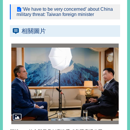
‘We have to be very concerned’ about China
military threat: Taiwan foreign minister
旅
部
粉
外
長
絲
國
信
專
人
箱
頁
相關圖片
急
難
救
LINE
助
Instagram
X平台
服
(原推特)
務
專
線
APP
YouTube
RSS
政
府
網
站
資
料
開
放
宣