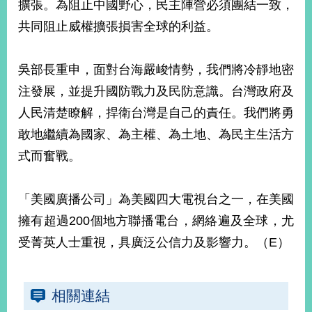
擴張。為阻止中國野心，民主陣營必須團結一致，
播
共同阻止威權擴張損害全球的利益。
政
府
資
吳部長重申，面對台海嚴峻情勢，我們將冷靜地密
訊
注發展，並提升國防戰力及民防意識。台灣政府及
公
人民清楚瞭解，捍衛台灣是自己的責任。我們將勇
開
敢地繼續為國家、為主權、為土地、為民主生活方
為
式而奮戰。
民
服
務
「美國廣播公司」為美國四大電視台之一，在美國
擁有超過200個地方聯播電台，網絡遍及全球，尤
本
部
受菁英人士重視，具廣泛公信力及影響力。（E）
相
關
網
站
相關連結