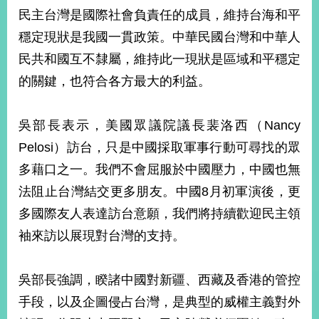
部
民主台灣是國際社會負責任的成員，維持台海和平
新
穩定現狀是我國一貫政策。中華民國台灣和中華人
聞
民共和國互不隸屬，維持此一現狀是區域和平穩定
中
心
的關鍵，也符合各方最大的利益。
外
吳部長表示，美國眾議院議長裴洛西（Nancy
交
資
Pelosi）訪台，只是中國採取軍事行動可尋找的眾
訊
多藉口之一。我們不會屈服於中國壓力，中國也無
國
法阻止台灣結交更多朋友。中國8月初軍演後，更
家
多國際友人表達訪台意願，我們將持續歡迎民主領
與
地
袖來訪以展現對台灣的支持。
區
吳部長強調，睽諸中國對新疆、西藏及香港的管控
國
際
手段，以及企圖侵占台灣，是典型的威權主義對外
傳