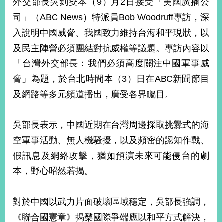
外交部長吳釗燮本（9）月2日接受「美國廣播公
經
濟
司」（ABC News）特派員Bob Woodruff專訪，深
日
入說明中國威脅、我國致力維持台海和平現狀，以
不
落
及民主陣營必須團結對抗威權等議題。專訪內容以
國
「台灣外交部長：我們必須高度關注中國軍事威
台
脅」為題，於台北時間本（3）日在ABC新聞節目
海
和
及網路等多元頻道播出，廣受各界矚目。
平
護
照
吳部長表示，中國近期在台灣周邊採取挑釁式的海
空軍事活動、無人機騷擾，以及頻密的認知作戰、
回
假訊息及網絡攻擊，猶如預演未來可能侵台的劇
首
網
本，野心昭然若揭。
頁
站
關
對於中國以武力片面破壞區域穩定，吳部長強調，
於
導
本
《聯合國憲章》揭櫫國際爭端應以和平方式解決，
覽