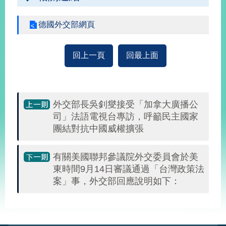
播
德國外交部網頁
政
府
資
回上一頁
回最上面
訊
公
開
外交部長吳釗燮接受「加拿大廣播公
為
民
司」法語電視台專訪，呼籲民主國家
服
團結對抗中國威權擴張
務
有關美國聯邦參議院外交委員會於美
本
東時間9月14日審議通過「台灣政策法
部
案」事，外交部回應說明如下：
相
關
網
:::
站