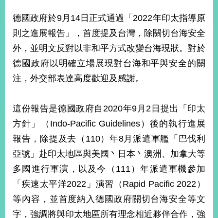
經
濟
德國政府於9月14日正式通過「2022年印太指導原
日
則之進展報告」，首度提及台灣，除關切台海安全
不
落
外，並明文反對以非和平方式改變台海現狀。對於
國
德國政府以明確立場展現對台海和平與安全的關
台
注，外交部表達高度歡迎及感謝。
海
和
平
這份報告是德國政府自2020年9月2日提出「印太
護
照
方針」（Indo-Pacific Guidelines）後的執行進展
報告，除提及去（110）年8月派遣軍艦「巴伐利
回
亞號」赴印太地區與美國丶日本丶澳洲、加拿大等
首
網
多國進行軍演，以及今（111）年派遣軍機參加
頁
站
「疾速太平洋2022」演習（Rapid Pacific 2022）
關
於
等內容，並首度納入德國政府關切台海安全等文
導
本
字，強調將與印太地區所有理念相近夥伴合作，強
覽