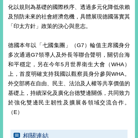
部
化以規則為基礎的國際秩序、透過多元化降低依賴
新
及預防未來的社會經濟危機，具體展現德國落實其
聞
「印太方針」政策的決心與意志。
中
心
德國本年以「七國集團」（G7）輪值主席國身分
外
多次通過G7領導人及外長等聯合聲明，關切台海
交
資
和平穩定，另在今年5月世界衛生大會（WHA）
訊
上，首度明確支持我國以觀察員身分參與WHA。
國
外交部將在自由、民主、法治及人權等共享價值的
家
基礎上，持續深化及廣化台德雙邊關係，共同致力
與
地
於強化雙邊民主韌性及擴展各領域交流合作。
區
（E）
國
際
傳
相關連結