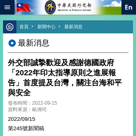
:::
跳到主要內容區塊
進
首頁
新聞中心
最新消息
階
搜
最新消息
尋
熱
門
外交部誠摯歡迎及感謝德國政府
關
鍵
「2022年印太指導原則之進展報
字
告」首度提及台灣，關注台海和平
總
合
與安全
外
交
發布時間：2022-09-15
資料來源：歐洲司
價
值
2022/09/15
外
第245號新聞稿
交