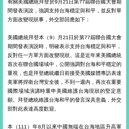
有關美國總統拜登於9月21日第77屆聯合國大會期
經
濟
間發表演說，強調支持台海穩定與和平，並反對單
日
方面改變現狀事，外交部回應如下：
不
落
國
美國總統拜登本（9）月21日於第77屆聯合國大會
台
期間發表演說時，明確表示支持台海穩定與和平，
海
和
反對任一方單方面改變現狀。這是近年來美國總統
平
首次在聯合國場域中，公開強調對台海和平穩定的
護
照
重視，也是拜登總統繼日前接受美國媒體專訪表達
美軍將捍衛台灣安全後，不到一週內，再次在重要
回
國際場域演講時重申美國維護台海現狀的堅定意
首
網
願。拜登總統維護台海和平的發言深具意義，外交
頁
站
部對此表達高度歡迎。
關
於
導
本
本（111）年8月以來中國無端在台海地區升高軍
覽