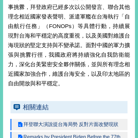
部
事挑釁，拜登政府已經多次以公開發言、聯合其他
新
理念相近國家發表聲明、派遣軍艦在台海執行「自
聞
由航行任務」（FONOPs）等具體行動，持續展
中
心
現對台海和平穩定的高度重視，以及美國對維護台
海現狀的堅定支持與不變承諾。面對中國的軍力擴
外
張與挑釁行徑，我國政府將持續強化自我防衛能
交
資
力，深化台美緊密安全夥伴關係，並與所有理念相
訊
近國家加強合作，維護台海安全，以及印太地區的
國
自由開放與和平穩定。
家
與
地
相關連結
區
國
拜登聯大演說提台海局勢 反對片面改變現狀
際
傳
Remarks by President Biden Before the 77th