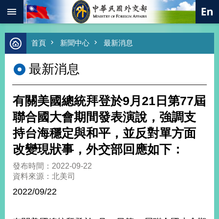
:::
跳到主要內容區塊
進
首頁
新聞中心
最新消息
階
搜
最新消息
尋
熱
門
有關美國總統拜登於9月21日第77屆
關
鍵
聯合國大會期間發表演說，強調支
字
持台海穩定與和平，並反對單方面
總
合
改變現狀事，外交部回應如下：
外
交
發布時間：2022-09-22
資料來源：北美司
價
值
2022/09/22
外
交