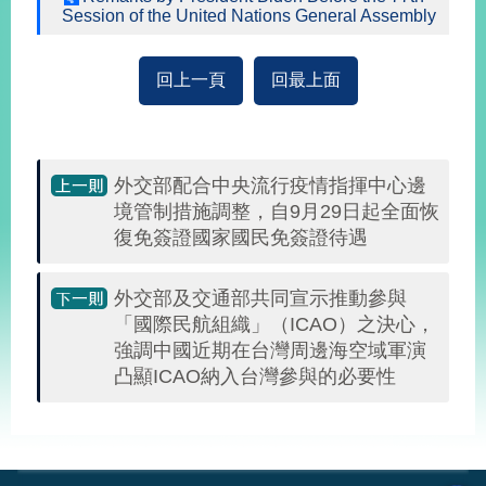
播
Session of the United Nations General Assembly
政
回上一頁
回最上面
府
資
訊
公
開
外交部配合中央流行疫情指揮中心邊
境管制措施調整，自9月29日起全面恢
為
復免簽證國家國民免簽證待遇
民
服
務
外交部及交通部共同宣示推動參與
「國際民航組織」（ICAO）之決心，
本
強調中國近期在台灣周邊海空域軍演
部
凸顯ICAO納入台灣參與的必要性
相
關
:::
網
站