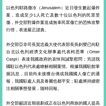
經
以色列耶路撒冷（Jerusalem）近日發生數起爆炸
濟
日
案，造成至少1人死亡及數十位以色列的民眾受
不
落
傷，外交部對爆炸案造成無辜民眾傷亡的恐怖攻擊
國
行徑，表達嚴正譴責。
台
海
和
外交部亞非司長賀忠義大使代表部長吳釗燮已向駐
平
台北以色列經濟文化辦事處代表柯思畢（Omer
護
Caspi）表達我國政府的哀悼與誠摯慰問；另請我
照
國駐以色列代表處瞭解相關案情。根據我國駐館掌
回
握訊息，目前尚未接獲台僑或我國國人傷亡的通
首
網
報，我國駐處人員及眷屬也都平安；駐處將持續密
頁
站
注相關事態發展，隨時回報。
關
於
導
本
外交部籲請近期規劃或正在以色列商旅的國人提高
覽