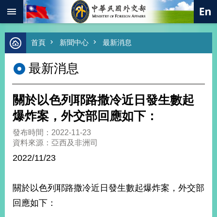
:::
跳到主要內容區塊
進
首頁
新聞中心
最新消息
階
搜
最新消息
尋
熱
門
關於以色列耶路撒冷近日發生數起
關
鍵
爆炸案，外交部回應如下：
字
發布時間：2022-11-23
總
資料來源：亞西及非洲司
合
外
2022/11/23
交
價
關於以色列耶路撒冷近日發生數起爆炸案，外交部
值
外
回應如下：
交