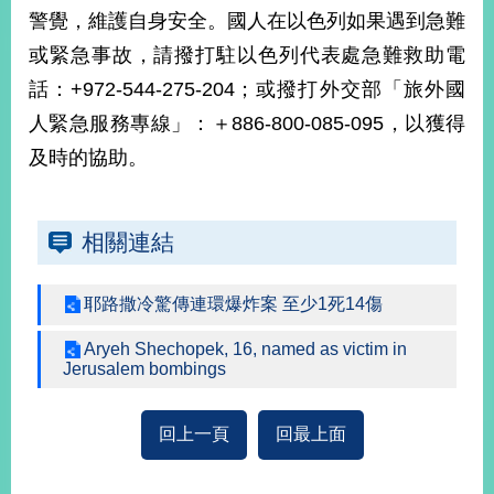
部
警覺，維護自身安全。國人在以色列如果遇到急難
新
或緊急事故，請撥打駐以色列代表處急難救助電
聞
話：+972-544-275-204；或撥打外交部「旅外國
中
心
人緊急服務專線」：＋886-800-085-095，以獲得
及時的協助。
外
交
資
相關連結
訊
國
耶路撒冷驚傳連環爆炸案 至少1死14傷
家
與
Aryeh Shechopek, 16, named as victim in
地
Jerusalem bombings
區
回上一頁
回最上面
國
際
傳