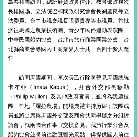
島共和國訪問，總統府資政黃信介、教育部政務次
經
濟
長楊國賜、立法院協和問政研究會會長劉盛良等立
日
法委員、台中市議會議長張廖貴專等市議員、首批
不
落
派往馬國之農業技術團、青少年民俗運動表演團、
國
中華民國船釣協會、台北市旅行商業同業公會、台
台
北縣商業會等國內工商業界人士共一百四十餘人隨
海
和
行。
平
護
照
訪問馬國期間，李次長乙行除將晉見馬國總統
卡布亞（Imata Kabua），拜會外交部長穆勒
回
（Phillip Muller）及其他政府官員，並將為我農技
首
網
團工作地「羅拉農場」開場典禮主持剪綵；該團成
頁
站
員並將出席與馬國外交部及商會共同舉辦之分組討
關
於
論會，就兩國合作事宜交換意見。我旅行業公會及
導
本
船釣協會並將前往勘查觀光景點，俾提供國人前往
覽