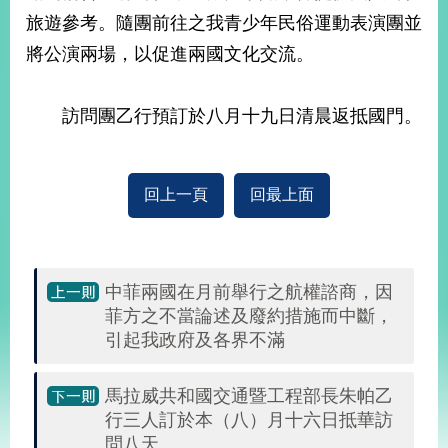
部
旅遊參考。隨團前往之我青少年民俗運動表演團並
新
將公演兩場，以促進兩國文化交流。
聞
中
心
訪問團乙行預訂於八月十九日清晨返抵國門。
外
交
回上一頁
回最上面
資
訊
國
家
中菲兩國在月前舉行之航權諮商，因
與
菲方之不當論述及廢約措施而中斷，
地
引起我政府及各界不滿
區
馬拉威共和國交通暨工程部長朱帕乙
國
際
行三人訂於本（八）月十六日抵華訪
傳
問八天。