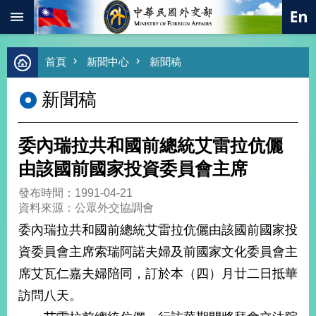
:::
跳到主要內容區塊
進
首頁
新聞中心
新聞稿
階
搜
新聞稿
尋
熱
門
委內瑞拉共和國前總統艾雷拉伉儷
關
鍵
由該國前國家投資委員會主席
字
發布時間：1991-04-21
總
資料來源：公眾外交協調會
合
外
委內瑞拉共和國前總統艾雷拉伉儷由該國前國家投
交
資委員會主席索瑞阿諾夫婦及前國家文化委員會主
價
席艾瓦仁嘉夫婦陪同，訂於本（四）月廿二日抵華
值
外
訪問八天。
交