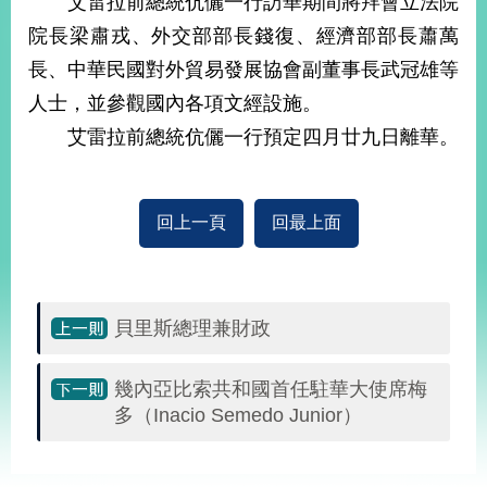
艾雷拉前總統伉儷一行訪華期間將拜會立法院
經
院長梁肅戎、外交部部長錢復、經濟部部長蕭萬
濟
日
長、中華民國對外貿易發展協會副董事長武冠雄等
不
落
人士，並參觀國內各項文經設施。
國
艾雷拉前總統伉儷一行預定四月廿九日離華。
台
海
和
平
回上一頁
回最上面
護
照
回
貝里斯總理兼財政
首
網
幾內亞比索共和國首任駐華大使席梅
頁
站
多（Inacio Semedo Junior）
關
於
導
本
:::
覽