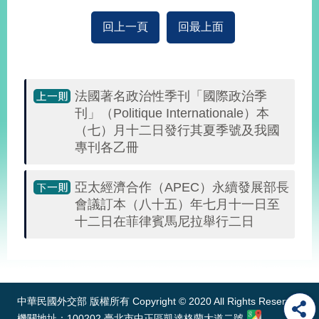
部
回上一頁
回最上面
新
聞
中
心
法國著名政治性季刊「國際政治季
外
刊」（Politique Internationale）本
交
（七）月十二日發行其夏季號及我國
資
專刊各乙冊
訊
亞太經濟合作（APEC）永續發展部長
國
會議訂本（八十五）年七月十一日至
家
與
十二日在菲律賓馬尼拉舉行二日
地
區
:::
國
際
中華民國外交部 版權所有 Copyright © 2020 All Rights Reserved
傳
機關地址：100202 臺北市中正區凱達格蘭大道二號