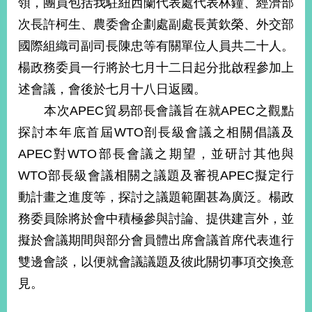
領，團員包括我駐紐西蘭代表處代表林鐘、經濟部
經
濟
次長許柯生、農委會企劃處副處長黃欽榮、外交部
日
國際組織司副司長陳忠等有關單位人員共二十人。
不
落
楊政務委員一行將於七月十二日起分批啟程參加上
國
述會議，會後於七月十八日返國。
台
本次APEC貿易部長會議旨在就APEC之觀點
海
和
探討本年底首屆WTO剖長級會議之相關倡議及
平
APEC對WTO部長會議之期望，並研討其他與
護
照
WTO部長級會議相關之議題及審視APEC擬定行
動計畫之進度等，探討之議題範圍甚為廣泛。楊政
回
務委員除將於會中積極參與討論、提供建言外，並
首
網
擬於會議期間與部分會員體出席會議首席代表進行
頁
站
雙邊會談，以便就會議議題及彼此關切事項交換意
關
見。
於
導
本
覽