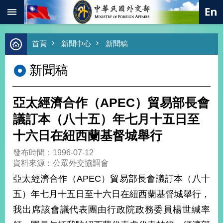
:::
跳到主要內容區塊
進
首頁
新聞中心
新聞稿
階
搜
新聞稿
尋
熱
門
亞太經濟合作（APEC）貿易部長會
關
鍵
議訂本（八十五）年七月十五日至
字
十六日在紐西蘭基督城舉行
總
合
發布時間：1996-07-12
外
資料來源：公眾外交協調會
交
亞太經濟合作（APEC）貿易部長會議訂本（八十
價
五）年七月十五日至十六日在紐西蘭基督城舉行，
值
外
我出席該會議代表團由行政院政務委員楊世緘率
交