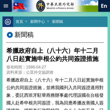
:::
跳到主要內容區塊
進
首頁
新聞中心
新聞稿
階
搜
新聞稿
尋
熱
門
希臘政府自上（八十六）年十二月
關
鍵
八日起實施申根公約共同簽證措施
字
發布時間：1998-04-27
總
資料來源：公眾外交協調會
合
外
希臘政府自上（八十六）年十二月八日起實施申根
交
公約共同簽證措施，並將我國列入共同簽證適用對
價
象，委託西班牙駐華商務辦事處代理該國在台核發
值
外
國人赴希申根共同簽證，我為回應希臘改善國人簽
交