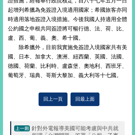
證措施，經報奉行政院核定，自八十七年五月一日
經
起增列希臘為免簽證入境適用國家；希國旅客亦同
濟
日
時適用落地簽證入境措施。今後我國人持適用全體
不
落
公約國之申根共同簽證將可暢行德、法、荷、比、
國
盧、西、葡、義、奧、希十國。
台
除希臘外，目前我實施免簽證入境國家共有美
海
和
國、日本、加拿大、澳洲、紐西蘭、英國、法國、
平
德國、荷蘭、比利時、盧森堡、奧地利、西班牙、
護
葡萄牙、瑞典、哥斯大黎加、義大利等十七國。
照
回
回上一頁
回最上面
首
網
頁
站
關
於
導
針對外電報導美國可能考慮與中共就
本
覽