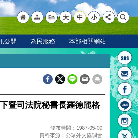
大
中
小
"回
"網
"英
訊公開
為民服務
本部相關網站
_
首頁
站導
文語
下暨司法院秘書長羅德麗格
發布時間：1987-05-09
資料來源：公眾外交協調會