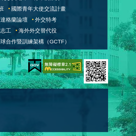
班
國際青年大使交流計畫
凱達格蘭論壇
外交特考
交志工
海外外交替代役
球合作暨訓練架構（GCTF）