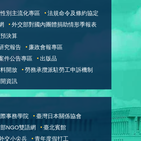
性別主流化專區
法規命令及條約協定
網
外交部對國內團體捐助情形季報表
部預決算
研究報告
廉政會報專區
案件公告專區
出版品
資料開放
勞務承攬派駐勞工申訴機制
公開資訊
國際事務學院
臺灣日本關係協會
部NGO雙語網
臺北賓館
外交小尖兵
青年度假打工