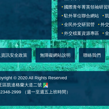
國際青年菁英領袖研習
駐外單位聯合網站
全民外交研習營
外
外交檔案資源專區
全
及資訊安全政策
無障礙網站說明
聯絡我們
 © 2020 All Rights Reserved
中正區凱達格蘭大道二號
2348-2999 （週一至週五上班時間）