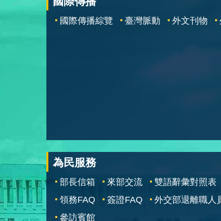
國際傳播
國際傳播綜覽
臺灣脈動
外文刊物
為民服務
部長信箱
來部交流
雙語辭彙對照表
領務FAQ
簽證FAQ
外交部退離職人
參訪賓館