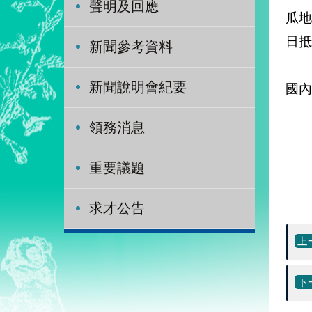
聲明及回應
瓜
日抵
新聞參考資料
訪
新聞說明會紀要
國內
訪
領務消息
重要議題
求才公告