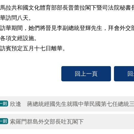
地馬拉共和國文化體育部部長普蕾拉閣下暨司法院秘書
華訪問八天。
華期間，她們將晉見李副總統登輝先生，拜會外交部
各項文經設施。
賓預定五月十七日離華。
回上一頁
回
欣逢 蔣總統經國先生就職中華民國第七任總統
索羅門群島外交部長吐瓦閣下