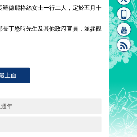
長羅德麗格絲女士一行二人，定於五月十
[連
覽
系"
長丁懋時先生及其他政府官員，並參觀
結]"
[連
最上面
三週年
結]"