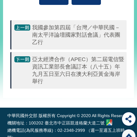
播
政
府
我國參加第四屆「台灣／中華民國－
資
南太平洋論壇國家對話會議」代表團
訊
乙行
公
開
亞太經濟合作（APEC）第二屆電信暨
為
資訊工業部長會議訂本（八十五）年
民
九月五日至六日在澳大利亞黃金海岸
服
舉行
務
:::
本
部
相
中華民國外交部 版權所有 Copyright © 2020 All Rights Reserved
關
網
機關地址：100202 臺北市中正區凱達格蘭大道二號
站
總機電話(為民服務專線)：02-2348-2999 （週一至週五上班時