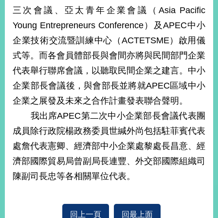
部
三次會議、亞太青年企業會議（Asia Pacific
新
Young Entrepreneurs Conference）及APEC中小
聞
企業技術交流暨訓練中心（ACTETSME）啟用儀
中
心
式等。而各會員體部長與會間亦將與民間部門企業
代表舉行聯席會議，以聽取民間企業之建言。中小
外
企業部長會議後，與會部長並將就APEC區域中小
交
資
企業之展發及未來之合作計畫發表聯合聲明。
訊
我出席APEC第二次中小企業部長會議代表團
國
成員除行政院楊政務委員世緘外尚包括駐菲賓代表
家
處詹代表憲卿、經濟部中小企業處黎處長昌意、經
與
地
濟部國際貿易局曾副局長連豐、外交部國際組織司
區
陳副司長忠等各相關單位代表。
國
際
傳
回上一頁
回最上面