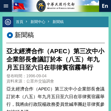
:::
跳到主要內容區塊
進
首頁
新聞中心
新聞稿
階
搜
新聞稿
尋
熱
門
亞太經濟合作（APEC）第三次中小
關
鍵
企業部長會議訂於本（八五）年九
字
月五日至六日在菲律賓宿霧舉行
總
合
發布時間：1996-09-04
外
資料來源：公眾外交協調會
交
亞太經濟合作（APEC）第三次中小企業部長會議
價
訂於本（八五）年九月五日至六日在菲律賓宿霧舉
值
外
行，我將由行政院楊政務委員世緘率團赴菲律賓參
交