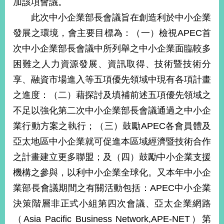
加該項會議。
經
濟
此次中小企業部長會議旨在創造利於中小企業
日
發展之環境，會主要目標為：（一）檢視APEC首
不
落
次中小企業部長會議中所列舉之中小企業面臨較多
國
困難之人力資源發展、資訊取得、技術暨技術分
台
享、融資市場進入等五項優先領域中現有各項計畫
海
和
之進度：（二）藉探討及填補前述五項優先領域之
平
不足以強化第二次中小企業部長會議通過之中小企
護
照
業行動方案之執行；（三）鼓勵APEC各會員體及
亞太地區中小企業就可促進本區域經濟暨技術合作
回
之計畫建立更多聯盟；及（四）鼓勵中小企業支援
首
網
機構之參與，以利中小企業全球化。又本年中小企
頁
站
業部長會議期間之有關活動包括：APEC中小企業
關
決策階層非正式小組第四次會議、亞太企業網路
於
導
本
（Asia Pacific Business Network,APE-NET）第
覽