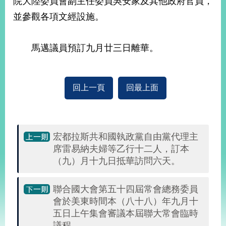
院大陸委員會副主任委員吳安家及其他政府官員，
經
並參觀各項文經設施。
濟
日
不
落
馬邁議員預訂九月廿三日離華。
國
台
海
回上一頁
回最上面
和
平
護
照
宏都拉斯共和國執政黨自由黨代理主
席雷易納夫婦等乙行十二人，訂本
回
（九）月十九日抵華訪問六天。
首
網
頁
站
聯合國大會第五十四屆常會總務委員
關
會於美東時間本（八十八）年九月十
於
導
五日上午集會審議本屆聯大常會臨時
本
覽
議程