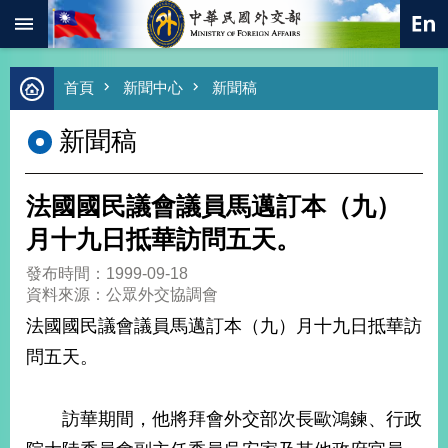
:::
跳到主要內容區塊
進
首頁
新聞中心
新聞稿
階
搜
新聞稿
尋
熱
門
法國國民議會議員馬邁訂本（九）
關
鍵
月十九日抵華訪問五天。
字
發布時間：1999-09-18
總
資料來源：公眾外交協調會
合
外
法國國民議會議員馬邁訂本（九）月十九日抵華訪
交
問五天。
價
值
外
訪華期間，他將拜會外交部次長歐鴻鍊、行政
交