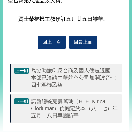
聖召會第八屆亞太大會。
經
濟
日
賈士榮樞機主教預訂五月廿五日離華。
不
落
國
台
回上一頁
回最上面
海
和
平
護
為協助旅印尼台商及國人儘速返國，
照
本部已洽請中華航空公司加開波音七
四七客機乙架
回
首
網
諾魯總統克婁篤瑪（H. E. Kinza
Clodumar）伉儷定於本（八十七）年
頁
站
關
五月十八日率團訪華
於
導
本
:::
覽