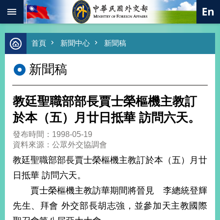
:::
跳到主要內容區塊
進
首頁
新聞中心
新聞稿
階
搜
新聞稿
尋
熱
門
教廷聖職部部長賈士榮樞機主教訂
關
鍵
於本（五）月廿日抵華 訪問六天。
字
發布時間：1998-05-19
總
資料來源：公眾外交協調會
合
外
教廷聖職部部長賈士榮樞機主教訂於本（五）月廿
交
日抵華 訪問六天。
價
賈士榮樞機主教訪華期間將晉見 李總統登輝
值
外
先生、拜會 外交部長胡志強，並參加天主教國際
交