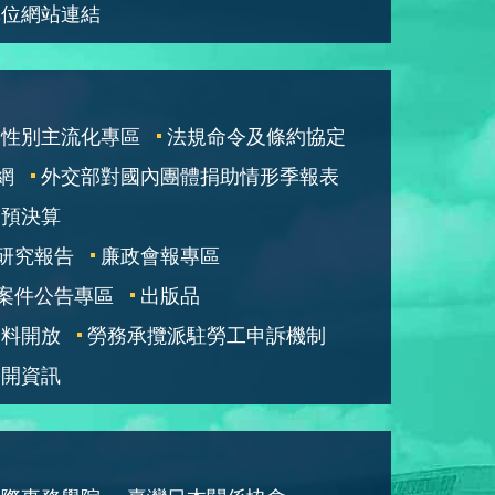
單位網站連結
性別主流化專區
法規命令及條約協定
網
外交部對國內團體捐助情形季報表
部預決算
研究報告
廉政會報專區
案件公告專區
出版品
資料開放
勞務承攬派駐勞工申訴機制
公開資訊