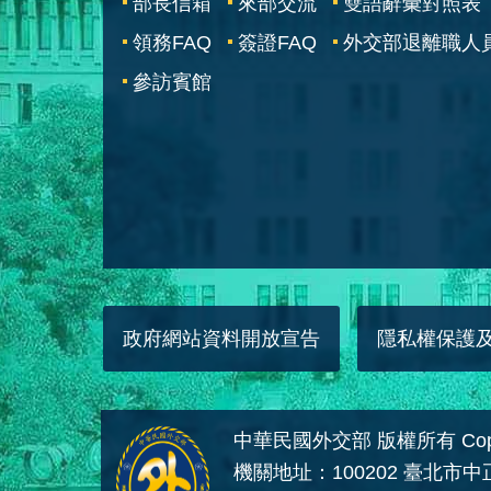
部長信箱
來部交流
雙語辭彙對照表
領務FAQ
簽證FAQ
外交部退離職人
參訪賓館
政府網站資料開放宣告
隱私權保護
中華民國外交部 版權所有 Copyright
機關地址：100202 臺北市