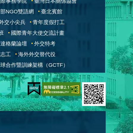
國際事務學院
臺灣日本關係協會
部NGO雙語網
臺北賓館
外交小尖兵
青年度假打工
班
國際青年大使交流計畫
凱達格蘭論壇
外交特考
交志工
海外外交替代役
球合作暨訓練架構（GCTF）