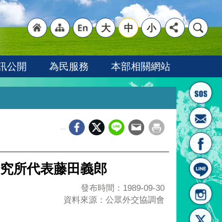
大
中
小
"回
"網
"英
訊公開
為民服務
本部相關網站
_
首頁
站導
文語
究所代表藤田義郎
發布時間：1989-09-30
資料來源：公眾外交協調會