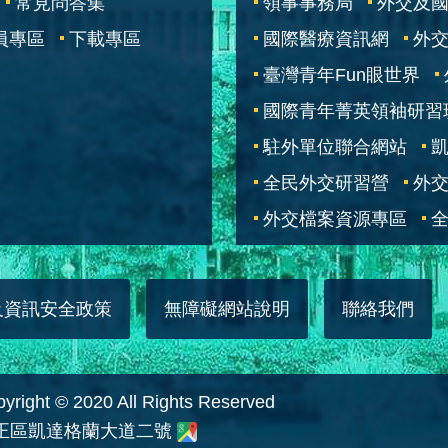
常見問答集
領事事務局
外交及
員專區
下載專區
國際醫療資訊網
外交
臺灣青年Fun眼世界
國際青年菁英領袖研習
駐外單位聯合網站
全民外交研習營
外
外交檔案資源專區
全
及資訊安全政策
無障礙網站說明
聯絡我們
 © 2020 All Rights Reserved
中正區凱達格蘭大道二號