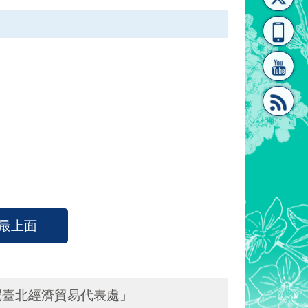
[連
覽
系"
結]"
[連
最上面
結]"
尼臺北經濟貿易代表處」