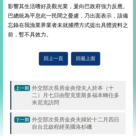
部
影響其生活嗜好及觀光業，爰向巴政府強力反應。
新
巴總統為平息此一民間之憂慮，乃出面表示，該備
聞
忘錄在我漁業界業者未就捕撈方式提出具體資料之
中
心
前，暫不具效力。
外
交
回上一頁
回最上面
資
訊
國
家
外交部次長房金炎偕夫人於本（十
與
二）月七日由聖克里斯多福本轉往多
地
米尼克訪問
區
外交部次長房金炎夫婦於十二月四日
國
際
自台北啟程經美國洛杉磯
傳