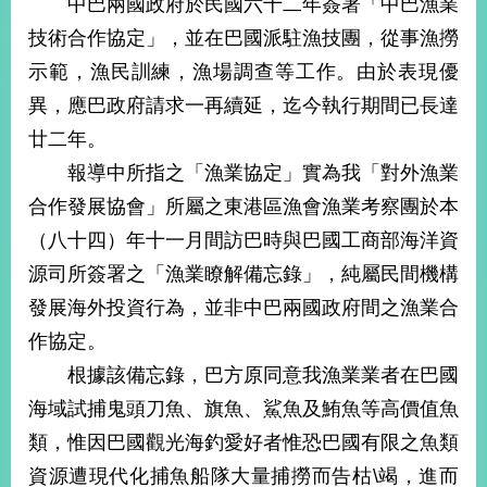
中巴兩國政府於民國六十二年簽署「中巴漁業
經
濟
技術合作協定」，並在巴國派駐漁技團，從事漁撈
日
示範，漁民訓練，漁場調查等工作。由於表現優
不
落
異，應巴政府請求一再續延，迄今執行期間已長達
國
廿二年。
台
報導中所指之「漁業協定」實為我「對外漁業
海
和
合作發展協會」所屬之東港區漁會漁業考察團於本
平
（八十四）年十一月間訪巴時與巴國工商部海洋資
護
照
源司所簽署之「漁業瞭解備忘錄」，純屬民間機構
發展海外投資行為，並非中巴兩國政府間之漁業合
回
作協定。
首
網
根據該備忘錄，巴方原同意我漁業業者在巴國
頁
站
海域試捕鬼頭刀魚、旗魚、鯊魚及鮪魚等高價值魚
關
類，惟因巴國觀光海釣愛好者惟恐巴國有限之魚類
於
導
本
資源遭現代化捕魚船隊大量捕撈而告枯\竭，進而
覽