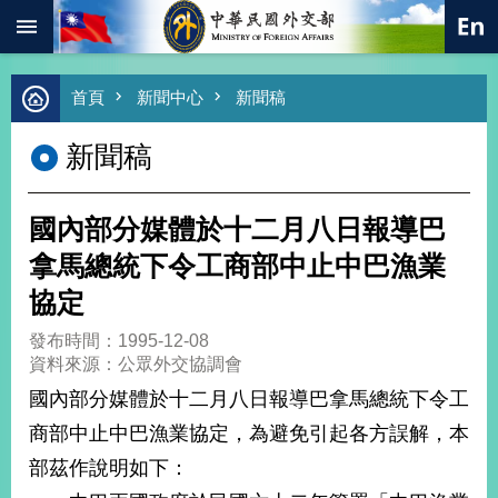
:::
跳到主要內容區塊
進
首頁
新聞中心
新聞稿
階
搜
新聞稿
尋
熱
門
國內部分媒體於十二月八日報導巴
關
鍵
拿馬總統下令工商部中止中巴漁業
字
協定
總
合
發布時間：1995-12-08
外
資料來源：公眾外交協調會
交
國內部分媒體於十二月八日報導巴拿馬總統下令工
價
商部中止中巴漁業協定，為避免引起各方誤解，本
值
外
部茲作說明如下：
交