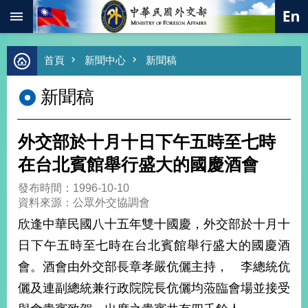
:::
跳到主要內容區塊
進
首頁
新聞中心
新聞稿
階
搜
新聞稿
尋
熱
門
外交部於十月十日下午五時至七時
關
鍵
在台北賓館舉行盛大的國慶酒會
字
發布時間：1996-10-10
總
資料來源：公眾外交協調會
合
外
欣逢中華民國八十五年雙十國慶，外交部於十月十
交
日下午五時至七時在台北賓館舉行盛大的國慶酒
價
會。酒會由外交部長章孝嚴伉儷主持， 李總統伉
值
外
儷及連副總統兼行政院院長伉儷均蒞臨會場並接受
交