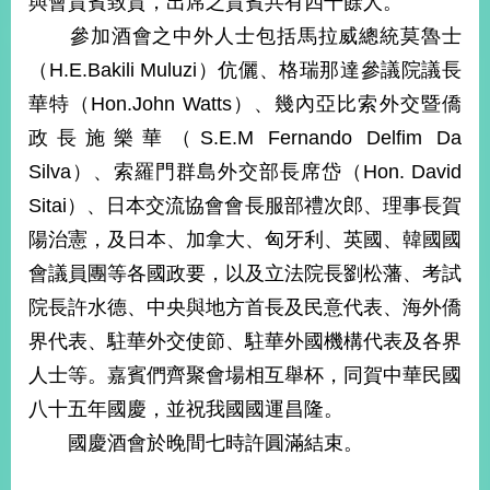
與會貴賓致賀，出席之貴賓共有四千餘人。
經
參加酒會之中外人士包括馬拉威總統莫魯士
濟
日
（H.E.Bakili Muluzi）伉儷、格瑞那達參議院議長
不
落
華特（Hon.John Watts）、幾內亞比索外交暨僑
國
政長施樂華（S.E.M Fernando Delfim Da
台
Silva）、索羅門群島外交部長席岱（Hon. David
海
和
Sitai）、日本交流協會會長服部禮次郎、理事長賀
平
陽治憲，及日本、加拿大、匈牙利、英國、韓國國
護
會議員團等各國政要，以及立法院長劉松藩、考試
照
院長許水德、中央與地方首長及民意代表、海外僑
回
界代表、駐華外交使節、駐華外國機構代表及各界
首
網
人士等。嘉賓們齊聚會場相互舉杯，同賀中華民國
頁
站
八十五年國慶，並祝我國國運昌隆。
關
國慶酒會於晚間七時許圓滿結束。
於
導
本
覽