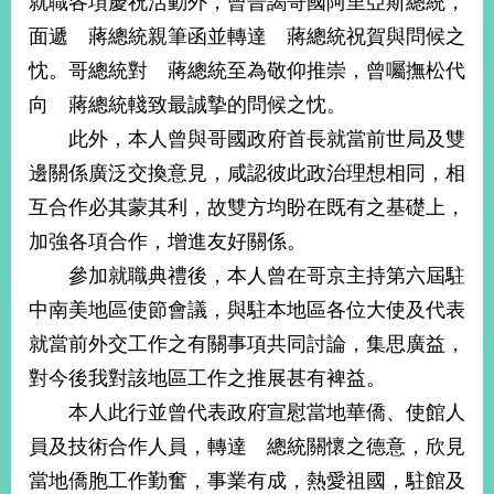
就職各項慶祝活動外，曾晉謁哥國阿里亞斯總統，
經
面遞 蔣總統親筆函並轉達 蔣總統祝賀與問候之
濟
日
忱。哥總統對 蔣總統至為敬仰推崇，曾囑撫松代
不
落
向 蔣總統輚致最誠摯的問候之忱。
國
此外，本人曾與哥國政府首長就當前世局及雙
台
邊關係廣泛交換意見，咸認彼此政治理想相同，相
海
和
互合作必其蒙其利，故雙方均盼在既有之基礎上，
平
加強各項合作，增進友好關係。
護
參加就職典禮後，本人曾在哥京主持第六屆駐
照
中南美地區使節會議，與駐本地區各位大使及代表
回
就當前外交工作之有關事項共同討論，集思廣益，
首
網
對今後我對該地區工作之推展甚有裨益。
頁
站
本人此行並曾代表政府宣慰當地華僑、使館人
關
員及技術合作人員，轉達 總統關懷之德意，欣見
於
導
本
當地僑胞工作勤奮，事業有成，熱愛祖國，駐館及
覽