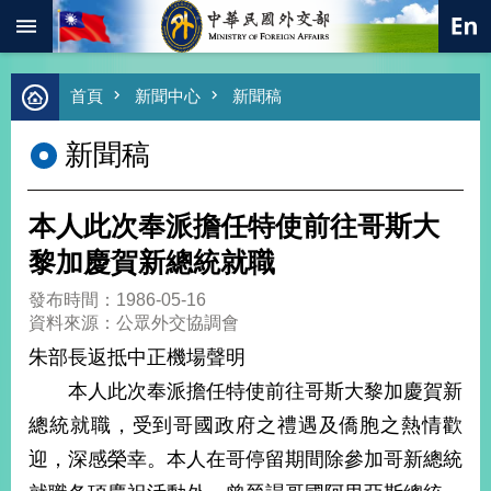
:::
跳到主要內容區塊
進
首頁
新聞中心
新聞稿
階
搜
新聞稿
尋
熱
門
本人此次奉派擔任特使前往哥斯大
關
鍵
黎加慶賀新總統就職
字
發布時間：1986-05-16
總
資料來源：公眾外交協調會
合
外
朱部長返抵中正機場聲明
交
本人此次奉派擔任特使前往哥斯大黎加慶賀新
價
總統就職，受到哥國政府之禮遇及僑胞之熱情歡
值
外
迎，深感榮幸。本人在哥停留期間除參加哥新總統
交