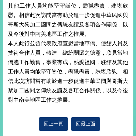
部
其他工作人員均能堅守崗位，盡職盡責，殊堪欣
新
慰。相信此次訪問當有助於進一步促進中華民國與
聞
哥斯大黎加二國間之傳統友誼及各項合作關係，以
中
心
及今後對中南美地區工作之推展。
本人此行並曾代表政府宣慰當地華僑、使館人員及
外
技術合作人員，轉達 總統關懷之德意，欣見當地
交
資
僑胞工作勤奮，事業有成，熱愛祖國，駐館及其他
訊
工作人員均能堅守崗位，盡職盡責，殊堪欣慰。相
國
信此次訪問當有助於進一步促進中華民國與哥斯大
家
黎加二國間之傳統友誼及各項合作關係，以及今後
與
對中南美地區工作之推展。
地
區
國
回上一頁
回最上面
際
傳