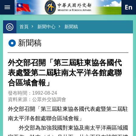
:::
跳到主要內容區塊
進
首頁
新聞中心
新聞稿
階
搜
新聞稿
尋
熱
門
外交部召開「第三屆駐東協各國代
關
鍵
表處暨第二屆駐南太平洋各館處聯
字
合區域會報」
總
合
發布時間：1992-08-24
外
資料來源：公眾外交協調會
交
外交部召開「第三屆駐東協各國代表處暨第二屆駐
價
南太平洋各館處聯合區域會報」
值
外
外交部為加強我國對東協及南太平洋兩區域國
交