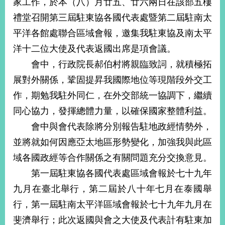
家工作，於本（八）月廿五、廿六兩日在該部五樓
經
濟
禮堂召開第三屆駐東協各國代表處暨第二屆駐南太
日
平洋各館處聯合區域會報，邀集我駐東協及南太平
不
落
洋十二位大使及代表返國出席是項會議。
國
會中，行政院長郝伯村將親臨致詞，就積極拓
台
展對外關係，鞏固提昇我國際地位等現階段外交工
海
和
作，期勉我駐外同仁，在外交部統一協調下，繼續
平
同心協力，發揮總體力量，以確保國家整體利益。
護
照
會中與會代表除將分別報告駐地政經情勢外，
並將就如何因應亞太地區形勢變化，加強我與此區
回
域各國政經等合作關係之有關問題充分交換意見。
首
網
第一屆駐東協各國代表處區域會報於七十九年
頁
站
九月在臺北舉行，第二屆於八十年七月在泰國舉
關
行，第一屆駐南太平洋區域會報於七十九年九月在
於
導
本
斐濟舉行；此次返國與會之大使及代表計有駐東加
覽