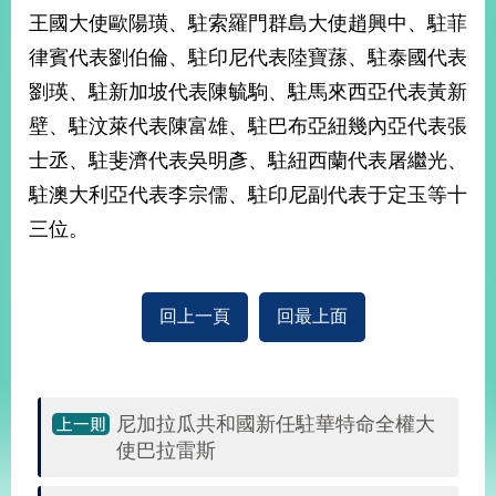
部
王國大使歐陽璜、駐索羅門群島大使趙興中、駐菲
新
律賓代表劉伯倫、駐印尼代表陸寶蓀、駐泰國代表
聞
劉瑛、駐新加坡代表陳毓駒、駐馬來西亞代表黃新
中
心
壁、駐汶萊代表陳富雄、駐巴布亞紐幾內亞代表張
士丞、駐斐濟代表吳明彥、駐紐西蘭代表屠繼光、
外
駐澳大利亞代表李宗儒、駐印尼副代表于定玉等十
交
資
三位。
訊
國
回上一頁
回最上面
家
與
地
區
尼加拉瓜共和國新任駐華特命全權大
國
使巴拉雷斯
際
傳