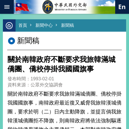
:::
跳到主要內容區塊
進
首頁
新聞中心
新聞稿
階
搜
新聞稿
尋
熱
門
關於南韓政府不斷要求我旅韓滿城
關
鍵
僑團、僑校停掛我國國旗事
字
發布時間：1993-02-01
總
資料來源：公眾外交協調會
合
外
關於南韓政府不斷要求我旅韓滿城僑團、僑校停掛
交
我國國旗事，南韓政府最近復又威脅我旅韓漢城僑
價
團，要求於明（二）日內主動降旗，並提言倘我旅
值
外
韓漢城僑團拒不降旗，則南韓政府將依法強制驅逐
交