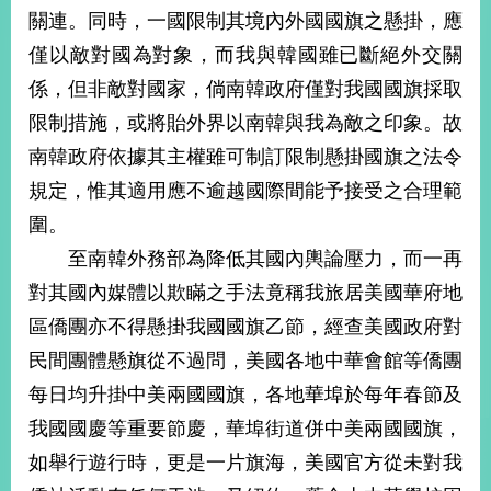
部
關連。同時，一國限制其境內外國國旗之懸掛，應
新
僅以敵對國為對象，而我與韓國雖已斷絕外交關
聞
係，但非敵對國家，倘南韓政府僅對我國國旗採取
中
心
限制措施，或將貽外界以南韓與我為敵之印象。故
南韓政府依據其主權雖可制訂限制懸掛國旗之法令
外
規定，惟其適用應不逾越國際間能予接受之合理範
交
資
圍。
訊
至南韓外務部為降低其國內輿論壓力，而一再
國
對其國內媒體以欺瞞之手法竟稱我旅居美國華府地
家
區僑團亦不得懸掛我國國旗乙節，經查美國政府對
與
民間團體懸旗從不過問，美國各地中華會館等僑團
地
區
每日均升掛中美兩國國旗，各地華埠於每年春節及
我國國慶等重要節慶，華埠街道併中美兩國國旗，
國
際
如舉行遊行時，更是一片旗海，美國官方從未對我
傳