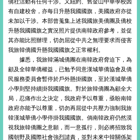
僑社活動有任何干涉。又紐約、舊金山中華學校因
播
有自建校舍，亦每日升懸我國國旗，美國政府亦從
政
未加以干涉。本部曾蒐集上述我國旅美僑團及僑校
府
升懸我國國旗之實況照片提供南韓政府參考，並促
資
訊
其亦能比照辦理，切勿屈從中共之無理要求而侵害
公
我旅韓僑國升懸我國國旗之正常權利。
開
據悉，我旅韓滿城僑團在南韓政府脅迫下，為
為
顧及全韓華僑權益，已勉予同意漢城華僑協會及僑
民
服
民服務委員會暫停於戶外懸掛國旗，至於漢城華僑
務
小學則堅持續掛我國國旗。對於旅韓僑團為顧全大
局，忍痛作出之決定，我政府予以尊重，亟盼南韓
本
部
政府亦能予以尊重，切勿再屈從中共壓力強制我旅
相
韓漢城華僑小學停掛我國國旗。倘南韓政府仍然漠
關
網
視我旅韓僑團之意願，而一意孤行，則必將招致我
站
國朝野及國際社會強烈譴責，並對未來中韓關係架