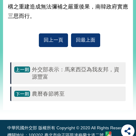
構之重建造成無法彌補之嚴重後果，南韓政府實應
三思而行。
旅
部
粉
外
長
絲
國
信
專
人
箱
頁
急
難
回上一頁
回最上面
救
LINE
助
Instagram
X平台
服
(原推特)
務
專
線
外交部表示：馬來西亞為我友邦，資
APP
YouTube
RSS
源豐富
政
府
農曆春節將至
網
站
:::
資
料
開
中華民國外交部 版權所有 Copyright © 2020 All Rights Reserved
放
機關地址：100202 臺北市中正區凱達格蘭大道二號
宣