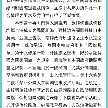
我旅韓僑界護旗之主要僑領云。本部對南韓政府繼
經
續罔顧國際道義及慣例，屆從中共壓力所作此一不
濟
日
合情理之要求及脅迫性行徑，至感憤慨。
不
落
本部曾一再向南韓政府強調，旅韓僑團及僑校
國
均屬合法成立之民間組織，對於該等團體甚於自由
台
意願。並嚴正告以，南韓政府所援引之法令規定之
海
和
適用性，殊值爭議。蓋因南韓政府引其「國旗規
平
章」第十八條第一款「外國旗之懸掛，限於承認韓
護
國之國家國旗」之規定，應屬對其本國政府機關團
照
體之限制，不宜適用於一段民間，尤其外僑團體。
回
至南韓政府另援引其「出入境管理法」第十六條第
首
網
二款「禁止外國人在韓國從事政治活動」之規定，
頁
站
由於我旅韓僑社基於其自由意願懸掛自己所屬國家
關
國旗，係對組國認同之表徵，不能視為政治活動，
於
導
本
尤其係僑校懸旗，純屬教育行為，與政治活動毫無
覽