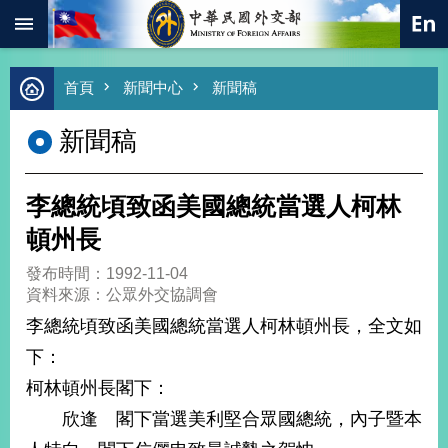
:::
跳到主要內容區塊
進
首頁
新聞中心
新聞稿
階
搜
新聞稿
尋
熱
門
李總統頃致函美國總統當選人柯林
關
鍵
頓州長
字
發布時間：1992-11-04
總
資料來源：公眾外交協調會
合
外
李總統頃致函美國總統當選人柯林頓州長，全文如
交
下：
價
柯林頓州長閣下：
值
外
欣逢 閣下當選美利堅合眾國總統，內子暨本
交