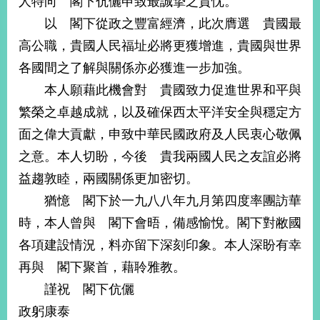
人特向 閣下伉儷申致最誠摯之賀忱。
經
以 閣下從政之豐富經濟，此次膺選 貴國最
濟
日
高公職，貴國人民福址必將更獲增進，貴國與世界
不
落
各國間之了解與關係亦必獲進一步加強。
國
本人願藉此機會對 貴國致力促進世界和平與
台
繁榮之卓越成就，以及確保西太平洋安全與穩定方
海
和
面之偉大貢獻，申致中華民國政府及人民衷心敬佩
平
之意。本人切盼，今後 貴我兩國人民之友誼必將
護
益趨敦睦，兩國關係更加密切。
照
猶憶 閣下於一九八八年九月第四度率團訪華
回
時，本人曾與 閣下會晤，備感愉悅。閣下對敝國
首
網
各項建設情況，料亦留下深刻印象。本人深盼有幸
頁
站
再與 閣下聚首，藉聆雅教。
關
謹祝 閣下伉儷
於
導
本
政躬康泰
覽