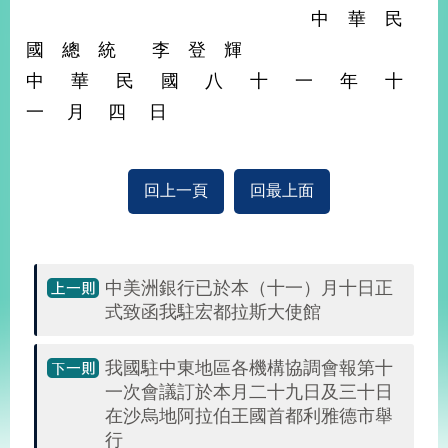
部
中 華 民
新
國 總 統 李 登 輝
聞
中 華 民 國 八 十 一 年 十
中
心
一 月 四 日
外
交
回上一頁
回最上面
資
訊
國
家
中美洲銀行已於本（十一）月十日正
與
式致函我駐宏都拉斯大使館
地
區
我國駐中東地區各機構協調會報第十
一次會議訂於本月二十九日及三十日
國
在沙烏地阿拉伯王國首都利雅德市舉
際
傳
行