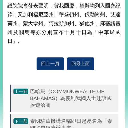
議院院會發表聲明，賀我國慶，賀辭均列入國會紀
錄；又加利福尼亞州、華盛頓州、俄勒崗州、艾達
旅
部
粉
外
長
絲
荷州、蒙大拿州、阿拉斯加州、猶他州、麻塞諸塞
國
信
專
人
箱
頁
急
州及關島等亦分別宣布十月十日為「中華民國
難
救
日」。
LINE
助
Instagram
X平台
服
(原推特)
務
專
線
回上一頁
回最上面
APP
YouTube
RSS
政
府
巴哈馬（COMMONWEALTH OF
網
站
BAHAMAS）為便利我國人士赴該國
資
旅遊洽商
料
開
泰國駐華機構名稱即日起易名為「泰
放
宣