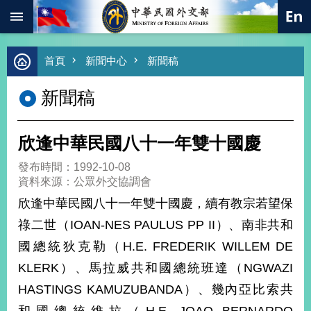
:::
跳到主要內容區塊
進
首頁
新聞中心
新聞稿
階
搜
新聞稿
尋
熱
門
欣逢中華民國八十一年雙十國慶
關
鍵
發布時間：1992-10-08
字
資料來源：公眾外交協調會
總
欣逢中華民國八十一年雙十國慶，續有教宗若望保
合
外
祿二世（IOAN-NES PAULUS PP II）、南非共和
交
國總統狄克勒（H.E. FREDERIK WILLEM DE
價
KLERK）、馬拉威共和國總統班達（NGWAZI
值
外
HASTINGS KAMUZUBANDA）、幾內亞比索共
交