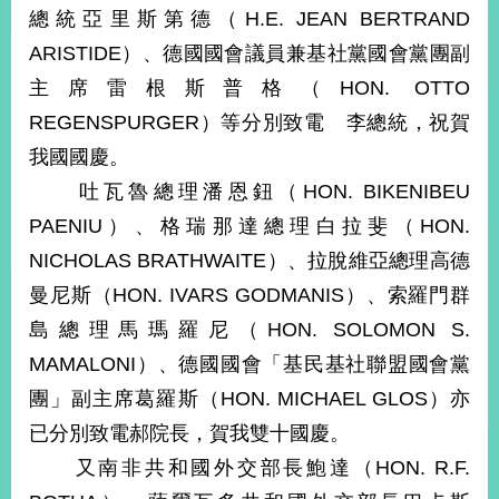
部
總統亞里斯第德（H.E. JEAN BERTRAND
ARISTIDE）、德國國會議員兼基社黨國會黨團副
新
聞
主席雷根斯普格（HON. OTTO
中
REGENSPURGER）等分別致電 李總統，祝賀
心
我國國慶。
外
吐瓦魯總理潘恩鈕（HON. BIKENIBEU
交
資
PAENIU）、格瑞那達總理白拉斐（HON.
訊
NICHOLAS BRATHWAITE）、拉脫維亞總理高德
曼尼斯（HON. IVARS GODMANIS）、索羅門群
國
家
島總理馬瑪羅尼（HON. SOLOMON S.
與
MAMALONI）、德國國會「基民基社聯盟國會黨
地
區
團」副主席葛羅斯（HON. MICHAEL GLOS）亦
已分別致電郝院長，賀我雙十國慶。
國
際
又南非共和國外交部長鮑達（HON. R.F.
傳