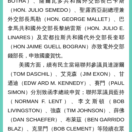
BOTHA）、薩爾瓦多共和國外交部長巴卡斯
播
（HON. JULIO SEMEDO）、聖露西亞副總理兼
政
外交部長馬勒（HON. GEORGE MALLET）、巴
府
拿馬共和國外交部長黎納雷斯（HON. JULIO E.
資
訊
LINARES）及宏都拉斯共和國代外交部長奎耶
公
（HON JAIME GUELL BOGRAN）亦致電外交部
開
錢部長，申致國慶賀忱。
為
美國方面，續有民主當籍聯邦參議員達謝爾
民
服
（TOM DASCHIL）、艾克森（JIM EXON）、甘
務
迺迪（EDW ARD M. KENNEDY）、賽門（PAUL
SIMON）分別致函李總統申賀；聯邦眾議員藍持
本
部
（NORMAN F. LENT）、李文斯頓（BOB
相
LIVINGSTON）、強森（TIM JOHNSON）、薛佛
關
網
（DAN SCHAEFER）、布萊茲（BEN GARRIDO
站
BLAZ）、克里門（BOB CLEMENT）等陸續在眾