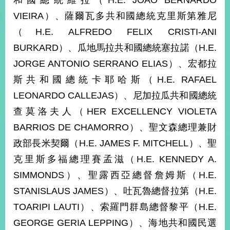
和國總統維拉（H.E. JOAO BERNARDO
經
VIEIRA）、薩爾瓦多共和國總統克里斯第雅尼
濟
日
（H.E. ALFREDO FELIX CRISTI-ANI
不
落
BURKARD）、瓜地馬拉共和國總統塞拉諾（H.E.
國
JORGE ANTONIO SERRANO ELIAS）、宏都拉
台
斯共和國總統卡耶哈斯（H.E. RAFAEL
海
和
LEONARDO CALLEJAS）、尼加拉瓜共和國總統
平
查莫洛夫人（HER EXCELLENCY VIOLETA
護
BARRIOS DE CHAMORRO）、聖文森總理兼財
照
政部長米契爾（H.E. JAMES F. MITCHELL）、聖
回
克里斯多福總理賽孟滋（H.E. KENNEDY A.
首
網
SIMMONDS）、聖露西亞總督詹姆斯（H.E.
頁
STANISLAUS JAMES）、吐瓦魯總督拉第（H.E.
站
關
TOARIPI LAUTI）、索羅門群島總督黎平（H.E.
於
導
本
GEORGE GERIA LEPPING）、海地共和國民選
覽