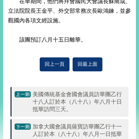
在華期間，他們將拜會國民大會議長蘇南成、
經
濟
立法院院長王金平、外交部常務次長歐鴻鍊，並參
日
觀國內各項文經設施。
不
落
國
該團預訂八月十五日離華。
台
海
和
平
回上一頁
回最上面
護
照
回
美國傳統基金會國會議員訪華團乙行
十八人訂於本（八十八）年八月十日
首
網
抵華訪問三天。
頁
站
關
加拿大國會議員薩寶訪華團乙行十一
於
導
本
人訂於本（八十八）年八月一日抵華
覽