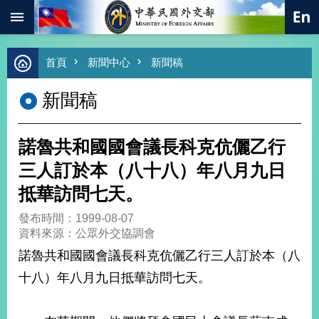
:::
跳到主要內容區塊
進
首頁
新聞中心
新聞稿
階
搜
新聞稿
尋
熱
門
諾魯共和國國會議長科克伉儷乙行
關
鍵
三人訂於本（八十八）年八月九日
字
抵華訪問七天。
總
合
發布時間：1999-08-07
外
資料來源：公眾外交協調會
交
諾魯共和國國會議長科克伉儷乙行三人訂於本（八
價
十八）年八月九日抵華訪問七天。
值
外
交