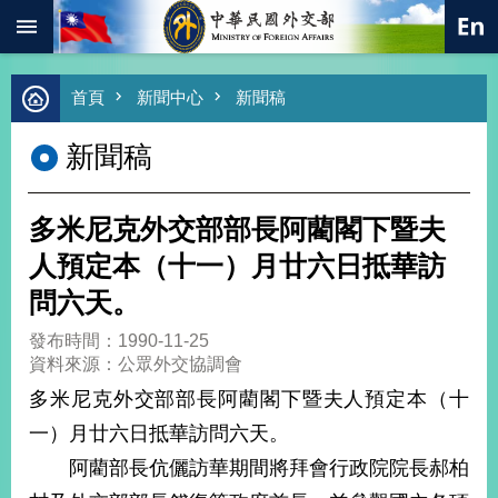
:::
跳到主要內容區塊
進
首頁
新聞中心
新聞稿
階
搜
新聞稿
尋
熱
門
多米尼克外交部部長阿藺閣下暨夫
關
鍵
人預定本（十一）月廿六日抵華訪
字
問六天。
總
合
發布時間：1990-11-25
外
資料來源：公眾外交協調會
交
多米尼克外交部部長阿藺閣下暨夫人預定本（十
價
一）月廿六日抵華訪問六天。
值
外
阿藺部長伉儷訪華期間將拜會行政院院長郝柏
交