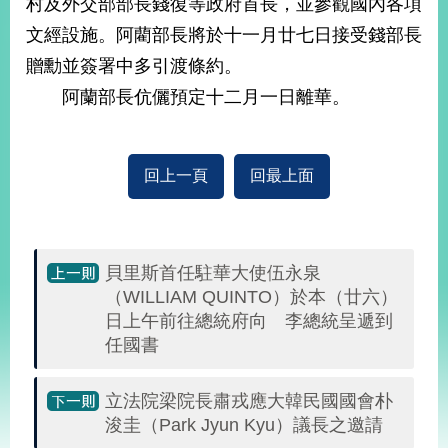
村及外交部部長錢復等政府首長，並參觀國內各項
經
濟
文經設施。阿藺部長將於十一月廿七日接受錢部長
日
贈勳並簽署中多引渡條約。
不
落
阿蘭部長伉儷預定十二月一日離華。
國
台
海
回上一頁
回最上面
和
平
護
照
貝里斯首任駐華大使伍永泉
回
（WILLIAM QUINTO）於本（廿六）
日上午前往總統府向 李總統呈遞到
首
網
任國書
頁
站
關
立法院梁院長肅戎應大韓民國國會朴
於
導
浚圭（Park Jyun Kyu）議長之邀請
本
覽