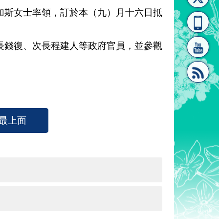
加斯女士率領，訂於本（九）月十六日抵
[連
覽
系"
錢復、次長程建人等政府官員，並參觀
結]"
[連
最上面
結]"