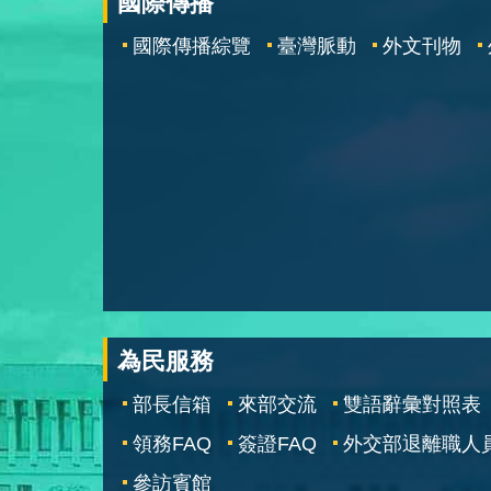
國際傳播
國際傳播綜覽
臺灣脈動
外文刊物
為民服務
部長信箱
來部交流
雙語辭彙對照表
領務FAQ
簽證FAQ
外交部退離職人
參訪賓館