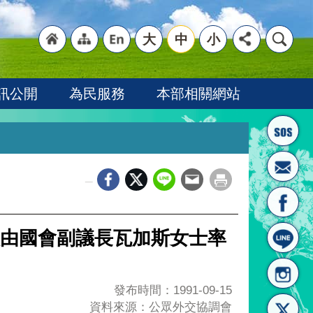
大
中
小
"回
"網
"英
訊公開
為民服務
本部相關網站
_
首頁
站導
文語
由國會副議長瓦加斯女士率
發布時間：1991-09-15
資料來源：公眾外交協調會