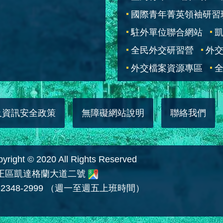
國際青年菁英領袖研習
駐外單位聯合網站
全民外交研習營
外
外交檔案資源專區
全
及資訊安全政策
無障礙網站說明
聯絡我們
 © 2020 All Rights Reserved
中正區凱達格蘭大道二號
2348-2999 （週一至週五上班時間）