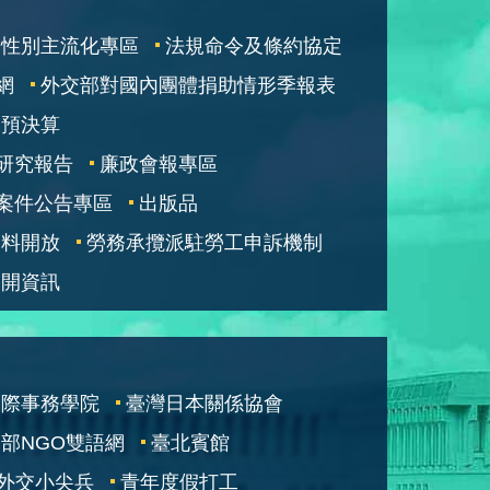
性別主流化專區
法規命令及條約協定
網
外交部對國內團體捐助情形季報表
部預決算
研究報告
廉政會報專區
案件公告專區
出版品
資料開放
勞務承攬派駐勞工申訴機制
公開資訊
國際事務學院
臺灣日本關係協會
部NGO雙語網
臺北賓館
外交小尖兵
青年度假打工