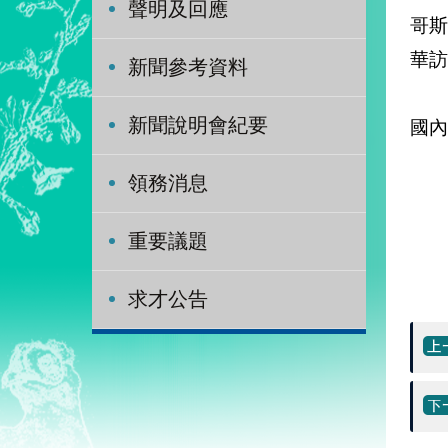
聲明及回應
哥
華訪
新聞參考資料
該
新聞說明會紀要
國內
該
領務消息
重要議題
求才公告