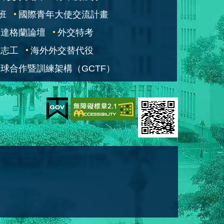
班
國際青年大使交流計畫
凱達格蘭論壇
外交特考
交志工
海外外交替代役
球合作暨訓練架構（GCTF）