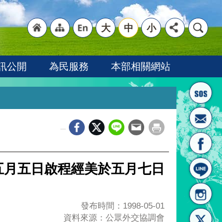
大
中
小
"回
"網
"英
訊公開
為民服務
本部相關網站
_
首頁
站導
文語
五月五日啟程經美於五月七日
發布時間：1998-05-01
資料來源：公眾外交協調會