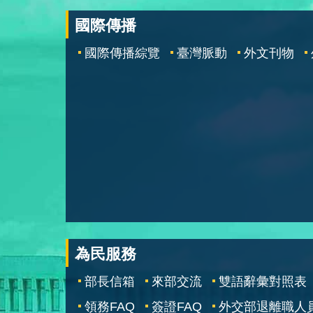
國際傳播
國際傳播綜覽
臺灣脈動
外文刊物
為民服務
部長信箱
來部交流
雙語辭彙對照表
領務FAQ
簽證FAQ
外交部退離職人