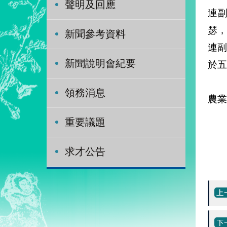
聲明及回應
連
瑟
新聞參考資料
連
新聞說明會紀要
於五
特
領務消息
農業
重要議題
求才公告