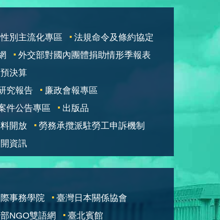
性別主流化專區
法規命令及條約協定
網
外交部對國內團體捐助情形季報表
部預決算
研究報告
廉政會報專區
案件公告專區
出版品
資料開放
勞務承攬派駐勞工申訴機制
公開資訊
國際事務學院
臺灣日本關係協會
部NGO雙語網
臺北賓館