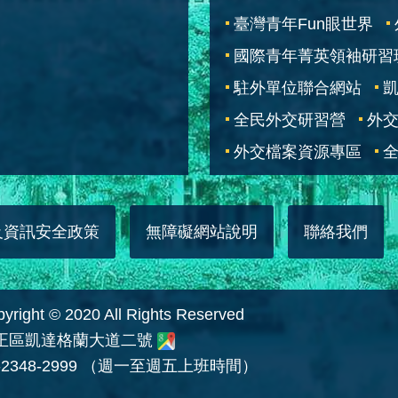
臺灣青年Fun眼世界
國際青年菁英領袖研習
駐外單位聯合網站
全民外交研習營
外
外交檔案資源專區
全
及資訊安全政策
無障礙網站說明
聯絡我們
 © 2020 All Rights Reserved
中正區凱達格蘭大道二號
2348-2999 （週一至週五上班時間）