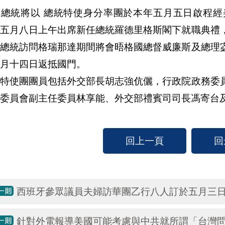
副總統將以 總統特使身分率團於本年五月五日啟程
，五月八日上午出席新任總統羅德里格斯閣下就職典禮
副總統訪問格瑞那達期間將會晤格國總督威廉斯及總理
月十四日返抵國門。
使團團員包括外交部長胡志強伉儷，行政院政務委員
委員會副主任委員林享能、外交部禮賓司司長馮寄台
回上一頁
回
西班牙參眾議員夫婦訪華團乙行八人訂於五月三
針對外電報導美國可能考慮與中共就所謂「台灣