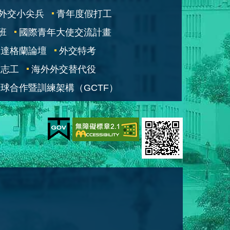
外交小尖兵
青年度假打工
班
國際青年大使交流計畫
凱達格蘭論壇
外交特考
交志工
海外外交替代役
球合作暨訓練架構（GCTF）