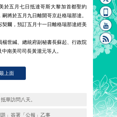
經美於五月七日抵達哥斯大黎加首都聖約
[連
覽
系"
，嗣將於五月九日離開哥京赴格瑞那達。
宓契爾，預訂五月十一日離格瑞那達經美
楊世緘、總統府副秘書長蘇起、行政院
及中南美司司長黃瀧元等人。
結]"
[連
最上面
日抵華訪問八天。
結]"
問題」簽署「公報」乙事