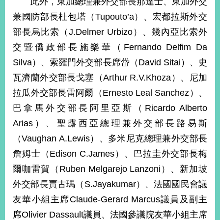
此外，東加總理兼外交部長那達士、東加外交
播
兼國防部長杜包塔（Tupouto’a）、宏都拉斯外交
政
部長烏比索（J.Delmer Urbizo）、幾內亞比索外
府
交暨僑政部長施樂華（Fernando Delfim Da
資
訊
Silva）、索羅門外交部長席岱（David Sitai）、史
公
瓦濟蘭外交部長戈塞（Arthur R.V.Khoza）、尼加
開
拉瓜外交部長雷阿爾（Ernesto Leal Sanchez）、
為
巴拿馬外交部長阿里亞斯（Ricardo Alberto
民
服
Arias）、聖露西亞總理兼外交部長路易斯
務
（Vaughan A.Lewis）、多米尼克總理兼外交部長
詹姆士（Edison C.James）、巴拉圭外交部長梅
本
部
爾咖雷賀（Ruben Melgarejo Lanzoni）、新加坡
相
外交部長賈古瑪（S.Jayakumar）、法國國民會議
關
網
友華小組主席Claude-Gerard Marcus議員及副主
站
席Olivier Dassault議員、法國參議院友華小組主席