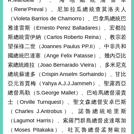
R.Mandela）、海地總統浦雷華
經
（Rene’Preval）、尼加拉瓜總統查莫洛夫人
濟
日
（Violeta Barrios de Chamorro）、巴拿馬總統巴
不
落
雅達雷斯（Ernesto Perez Balladares）、宏都拉
國
斯總統雷伊納（Carlos Roberto Reina）、教宗若
台
望保祿二世（Joannes Paulus PP.II）、中非共和
海
和
國總統巴達塞（Ange Felix Patasse）、幾內亞比
平
索總統維拉（Joao Bernarado Vieira）、多米尼克
護
總統蘇連多（Crispin Anselm Sorhaindo）、甘比
照
亞元首賈梅（Yahya A.J.J.Jammeh）、聖露西亞
回
總督馬勒（S.George Mallet）、巴哈馬總督湯貴
首
網
士（Orville Turnquest）、聖文森總督安卓巴斯
頁
（Charles J.Antrobus）、諾魯總統哈里斯
站
關
（Lagumot Harris）、索羅門群島總督皮達喀加
於
導
本
（Moses Pitakaka）、吐瓦魯總督孟努歐拉
覽