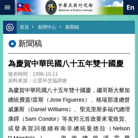
:::
跳到主要內容區塊
進
首頁
新聞中心
新聞稿
階
搜
新聞稿
尋
熱
門
為慶賀中華民國八十五年雙十國慶
關
鍵
發布時間：1996-10-11
字
資料來源：公眾外交協調會
總
為慶賀中華民國八十五年雙十國慶，繼哥斯大黎加
合
外
總統費蓋\雷斯（Jose Figueres）、格瑞那達總督
交
威廉斯（Daniel Williams）、聖克里斯多福代總理
價
康鐸（Sam Condor）等友邦元首政要來電致賀、
值
外
或發表賀詞後續有南非總統曼德拉（Nelson
交