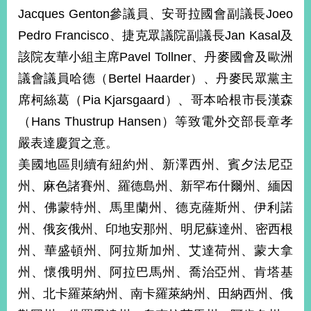
Jacques Genton參議員、安哥拉國會副議長Joeo
Pedro Francisco、捷克眾議院副議長Jan Kasal及
旅
部
粉
外
長
絲
該院友華小組主席Pavel Tollner、丹麥國會及歐洲
國
信
專
人
箱
頁
急
議會議員哈德（Bertel Haarder）、丹麥民眾黨主
難
救
席柯絲葛（Pia Kjarsgaard）、哥本哈根市長漢森
LINE
助
Instagram
X平台
服
(原推特)
務
（Hans Thustrup Hansen）等致電外交部長章孝
專
線
嚴表達慶賀之意。
APP
YouTube
RSS
美國地區則續有紐約州、新澤西州、賓夕法尼亞
州、麻色諸賽州、羅德島州、新罕布什爾州、緬因
政
州、佛蒙特州、馬里蘭州、德克薩斯州、伊利諾
府
網
州、俄亥俄州、印地安那州、明尼蘇達州、密西根
站
州、華盛頓州、阿拉斯加州、艾達荷州、蒙大拿
資
料
州、懷俄明州、阿拉巴馬州、喬治亞州、肯塔基
開
州、北卡羅萊納州、南卡羅萊納州、田納西州、俄
放
宣