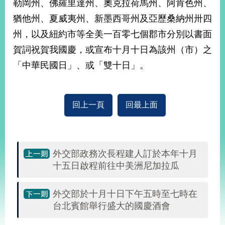
勒岡州、佛羅里達州、奧克拉荷馬州、阿肯色州、
告
猶他州、夏威夷州、新墨西哥州及亞歷桑納州卅四
隱
州，以及紐約市等全美一百零七個郡市分別以書面
私
賀詞祝賀我國慶，或宣布十月十日為該州（市）之
權
保
「中華民國日」、或「雙十日」。
護
及
資
回上一頁
回最上面
訊
安
全
政
策
外交部政務次長程建人訂於本年十月
十五日啟程前往中美洲尼加拉瓜
無
障
礙
外交部於十月十日下午五時至七時在
網
台北賓館舉行盛大的國慶酒會
站
說