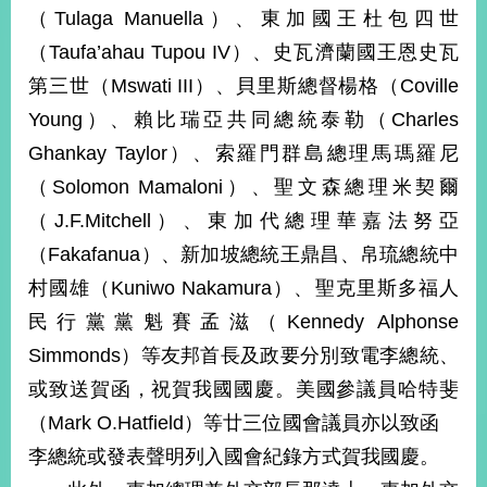
部
（Tulaga Manuella）、東加國王杜包四世
（Taufa’ahau Tupou IV）、史瓦濟蘭國王恩史瓦
新
聞
第三世（Mswati III）、貝里斯總督楊格（Coville
中
Young）、賴比瑞亞共同總統泰勒（Charles
心
Ghankay Taylor）、索羅門群島總理馬瑪羅尼
外
（Solomon Mamaloni）、聖文森總理米契爾
交
資
（J.F.Mitchell）、東加代總理華嘉法努亞
訊
（Fakafanua）、新加坡總統王鼎昌、帛琉總統中
村國雄（Kuniwo Nakamura）、聖克里斯多福人
國
家
民行黨黨魁賽孟滋（Kennedy Alphonse
與
Simmonds）等友邦首長及政要分別致電李總統、
地
區
或致送賀函，祝賀我國國慶。美國參議員哈特斐
（Mark O.Hatfield）等廿三位國會議員亦以致函
國
際
李總統或發表聲明列入國會紀錄方式賀我國慶。
傳