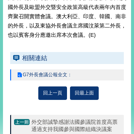
國外長及歐盟外交暨安全政策高級代表兩年內首度
齊聚召開實體會議。澳大利亞、印度、韓國、南非
旅
部
粉
外
長
絲
的外長，以及東協外長會議主席國汶萊第二外長，
國
信
專
人
箱
頁
急
也以賓客身分應邀出席本次會議。(E)
難
救
LINE
助
Instagram
X平台
服
(原推特)
務
專
相關連結
線
APP
YouTube
RSS
G7外長會議公報全文：
政
府
回上一頁
回最上面
網
站
資
料
開
外交部誠摯感謝法國參議院首度高票
放
通過支持我國參與國際組織決議案
宣