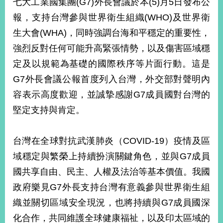
七大工業國集團(G7)外長會議於本(5)月5日發布公
經
濟
報，支持台灣參與世界衛生組織(WHO)及世界衛
日
生大會(WHA)，同時強調台海和平穩定的重要性，
不
落
強烈反對任何可能升高緊張情勢，以及傷害區域穩
國
定及以規範為基礎的國際秩序等片面行動。這是
台
G7外長會議公報首度列入台灣，外交部對聲明內
海
和
容表示高度歡迎，並誠摯感謝G7成員國對台灣的
平
堅定支持與肯定。
護
照
台灣在全球對抗武漢肺炎（COVID-19）疫情及區
回
域穩定與繁榮上持續扮演關鍵角色，並與G7成員
首
網
國共享自由、民主、人權及法治等基本價值。我國
頁
站
政府樂見G7外長支持台灣有意義參與世界衛生組
關
織並關切區域安全現況，也將持續與G7成員國深
於
導
本
化合作，共同維護全球健康福祉，以及印太區域的
覽