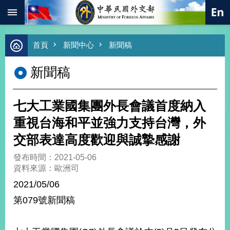
:::
跳到主要內容區塊
進
首頁
新聞中心
新聞稿
階
搜
新聞稿
尋
熱
門
七大工業國集團外長會議首度納入
關
鍵
重視台海和平並強力支持台灣，外
字
交部表達高度歡迎與誠摯感謝
總
合
發布時間：2021-05-06
外
資料來源：歐洲司
交
2021/05/06
價
第079號新聞稿
值
外
交