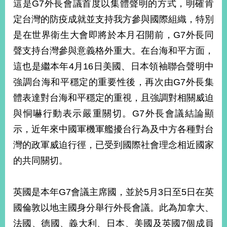
這是G7外長會議首度以集體聲明的方式，明確肯
播
定台灣的防疫成就並支持我方參與國際組織，特別
政
是在世界衛生大會即將於本月召開前，G7外長同
府
資
聲支持台灣參與意義格外重大。在台海和平方面，
訊
這也是繼本年4月16日美國、日本領袖聯合聲明中
公
強調台海和平穩定的重要性後，再次由G7外長集
開
體表達對台海和平穩定的重視，且強調對相關威迫
為
與恫嚇行動表示嚴重關切。G7外長會議結論顯
民
服
示，近年來中國軍機軍艦擾台行為及中方各種對台
務
灣的政軍威迫行徑，已受到國際社會理念相近國家
的共同關切。
本
部
相
英國是本年G7會議主席國，並於5月3日至5日在英
關
網
國倫敦以地主國身分舉行外長會議。此為加拿大、
站
法國、德國、義大利、日本、美國及英國7個成員