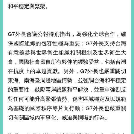
部
和平穩定與繁榮。
新
聞
中
心
G7外長會議公報特別指出，為強化全球合作，確
保國際組織的包容性極為重要；G7外長支持台灣
外
有意義參與世界衛生組織相關機制及世界衛生大
交
資
會，國際社會應自所有夥伴的經驗受益，包括台灣
訊
在抗疫上的卓越貢獻。另外，G7外長也嚴重關切
國
東海、南海暨周邊地區情勢，並強調台海和平穩定
家
的重要性，鼓勵兩岸議題和平解決，並重申強烈反
與
地
對任何可能升高緊張情勢、傷害區域穩定及以規範
區
為基礎的國際秩序等片面行動；G7外長也嚴重關
切有關區域內軍事化、威迫與恫嚇的行為。
國
際
傳