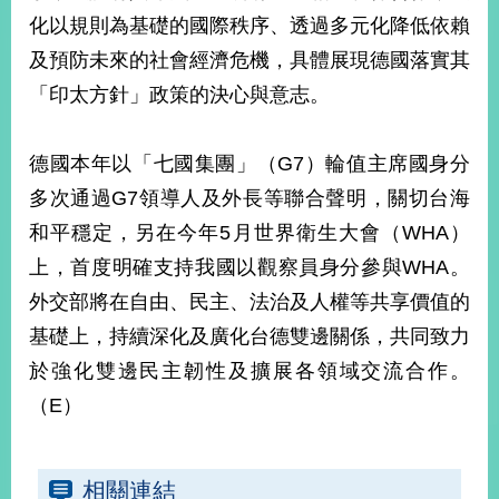
部
化以規則為基礎的國際秩序、透過多元化降低依賴
新
及預防未來的社會經濟危機，具體展現德國落實其
聞
「印太方針」政策的決心與意志。
中
心
德國本年以「七國集團」（G7）輪值主席國身分
外
多次通過G7領導人及外長等聯合聲明，關切台海
交
資
和平穩定，另在今年5月世界衛生大會（WHA）
訊
上，首度明確支持我國以觀察員身分參與WHA。
國
外交部將在自由、民主、法治及人權等共享價值的
家
基礎上，持續深化及廣化台德雙邊關係，共同致力
與
地
於強化雙邊民主韌性及擴展各領域交流合作。
區
（E）
國
際
傳
相關連結