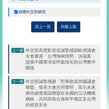
播
德國外交部網頁
政
府
資
回上一頁
回最上面
訊
公
開
外交部高度歡迎並誠摯感謝歐洲議會
為
民
全會通過「台灣海峽情勢」決議案，
服
譴責中國軍演並呼籲深化與台灣夥伴
務
關係
本
外交部誠摯感謝「對華政策跨國議會
部
聯盟」發表大會共同聲明，宣示未來
相
關
將持續透過該聯盟在各國的立法機構
網
網絡，共同捍衛台海和平穩定及台灣
站
的經貿安全