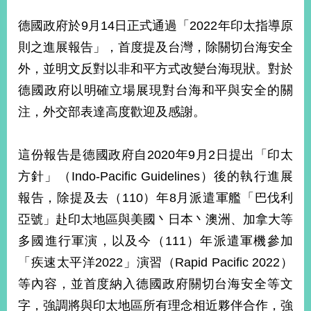
經
濟
德國政府於9月14日正式通過「2022年印太指導原
日
則之進展報告」，首度提及台灣，除關切台海安全
不
落
外，並明文反對以非和平方式改變台海現狀。對於
國
德國政府以明確立場展現對台海和平與安全的關
台
注，外交部表達高度歡迎及感謝。
海
和
平
這份報告是德國政府自2020年9月2日提出「印太
護
照
方針」（Indo-Pacific Guidelines）後的執行進展
報告，除提及去（110）年8月派遣軍艦「巴伐利
回
亞號」赴印太地區與美國丶日本丶澳洲、加拿大等
首
網
多國進行軍演，以及今（111）年派遣軍機參加
頁
站
「疾速太平洋2022」演習（Rapid Pacific 2022）
關
於
等內容，並首度納入德國政府關切台海安全等文
導
本
字，強調將與印太地區所有理念相近夥伴合作，強
覽