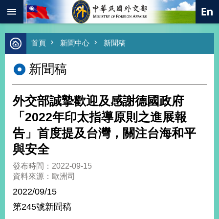
:::
跳到主要內容區塊
進
首頁
新聞中心
新聞稿
階
搜
新聞稿
尋
熱
門
外交部誠摯歡迎及感謝德國政府
關
鍵
「2022年印太指導原則之進展報
字
告」首度提及台灣，關注台海和平
總
合
與安全
外
交
發布時間：2022-09-15
資料來源：歐洲司
價
值
2022/09/15
外
第245號新聞稿
交