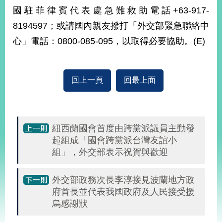
部
國駐菲律賓代表處急難救助電話+63-917-
新
8194597；或請國內親友撥打「外交部緊急聯絡中
聞
心」電話：0800-085-095，以取得必要協助。(E)
中
心
外
回上一頁
回最上面
交
資
訊
紐西蘭國會首度由跨黨派議員主動發
國
起組成「國會跨黨派台灣友誼小
家
組」，外交部表示祝賀與歡迎
與
地
區
外交部政務次長李淳接見波蘭地方政
府首長並代表我國政府及人民接受援
國
烏感謝狀
際
傳