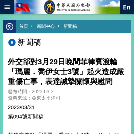
:::
跳到主要內容區塊
進
首頁
新聞中心
新聞稿
階
搜
新聞稿
尋
熱
門
外交部對3月29日晚間菲律賓渡輪
關
鍵
「瑪麗．喬伊女士3號」起火造成嚴
字
重傷亡事，表達誠摯關懷與慰問
總
合
發布時間：2023-03-31
外
資料來源：亞東太平洋司
交
2023/03/31
價
第094號新聞稿
值
外
交