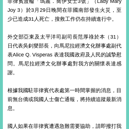
菲律賓渡輪「瑪麗．喬伊女士3號」（Lady Mary
經
濟
Joy 3）於3月29日晚間在菲國南部發生火災，至
日
少已造成31人死亡，搜救工作仍在持續進行中。
不
落
國
外交部亞東及太平洋司副司長范厚祿於本（31）
台
日代表吳釗燮部長，向馬尼拉經濟文化辦事處副代
海
和
表Alice Q. Visperas 表達我國政府及人民的誠摯慰
平
問。馬尼拉經濟文化辦事處對我方的關懷表達感
護
照
謝。
回
根據我國駐菲律賓代表處第一時間掌握的消息，目
首
網
前無台僑或我國人士傷亡通報，將持續追蹤最新消
頁
站
息。
關
於
導
本
國人如果在菲律賓遭遇急難需要協助，請即撥打我
覽