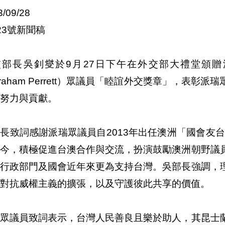
3/09/28
23號新聞稿
交部長吳釗燮於9月27日下午在外交部大禮堂頒
raham Perrett）眾議員「睦誼外交獎章」，表
的努力與貢獻。
長致詞感謝派瑞眾議員自2013年出任澳洲「國會友台
迄今，積極促進台澳合作與交流，扮演鼓勵澳洲朝野議
洲行政部門及國會近年來更為支持台灣。吳部長強調，
線對抗威權主義的擴張，以及守護彼此共享的價值。
瑞眾議員致詞表示，台灣人民善良且樂於助人，其昆士