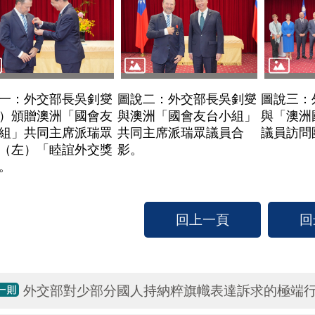
一：外交部長吳釗燮
圖說二：外交部長吳釗燮
圖說三：
）頒贈澳洲「國會友
與澳洲「國會友台小組」
與「澳洲
組」共同主席派瑞眾
共同主席派瑞眾議員合
議員訪問
（左）「睦誼外交獎
影。
。
回上一頁
回
外交部對少部分國人持納粹旗幟表達訴求的極端