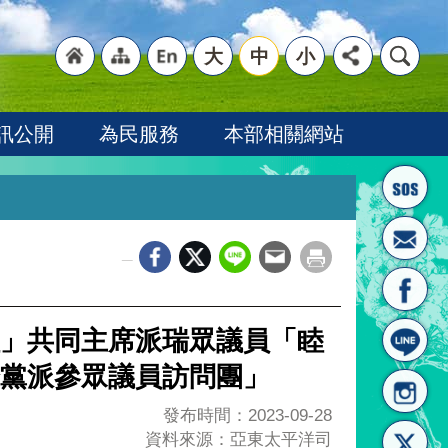
大
中
小
"回
"網
"英
訊公開
為民服務
本部相關網站
_
首頁
站導
文語
」共同主席派瑞眾議員「睦
黨派參眾議員訪問團」
發布時間：2023-09-28
資料來源：亞東太平洋司