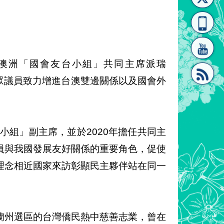
[連
覽
系"
贈澳洲「國會友台小組」共同主席派瑞
彰派瑞眾議員致力增進台澳雙邊關係以及國會外
結]"
[連
小組」副主席，並於2020年擔任共同主
員與我國發展友好關係的重要角色，促使
理念相近國家來訪彰顯民主夥伴站在同一
結]"
蘭州選區的台灣僑民熱中慈善志業，曾在