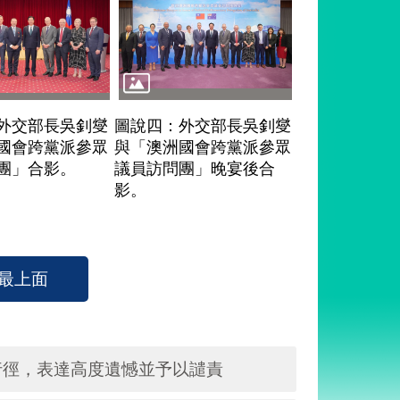
外交部長吳釗燮
圖說四：外交部長吳釗燮
國會跨黨派參眾
與「澳洲國會跨黨派參眾
團」合影。
議員訪問團」晚宴後合
影。
最上面
行徑，表達高度遺憾並予以譴責