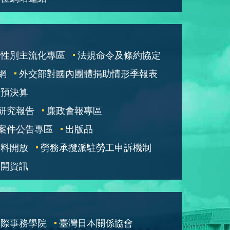
性別主流化專區
法規命令及條約協定
網
外交部對國內團體捐助情形季報表
部預決算
研究報告
廉政會報專區
案件公告專區
出版品
資料開放
勞務承攬派駐勞工申訴機制
公開資訊
國際事務學院
臺灣日本關係協會