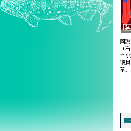
圖說
（右
台小
議員
章」