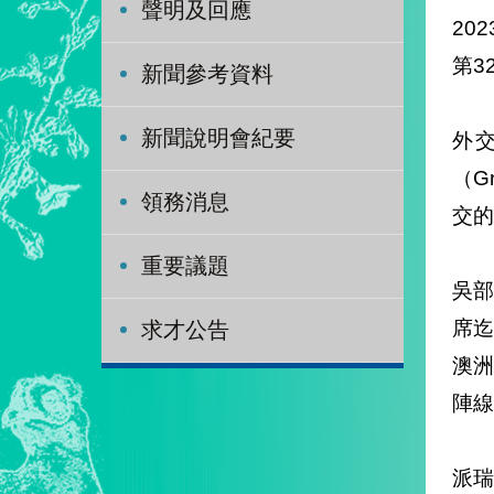
聲明及回應
202
第3
新聞參考資料
新聞說明會紀要
外
（G
領務消息
交
重要議題
吳部
席
求才公告
澳
陣
派