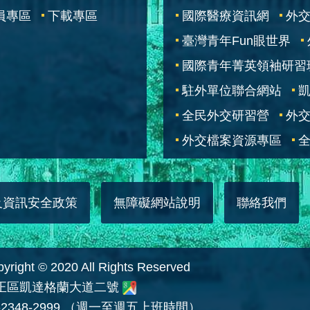
員專區
下載專區
國際醫療資訊網
外交
臺灣青年Fun眼世界
國際青年菁英領袖研習
駐外單位聯合網站
全民外交研習營
外
外交檔案資源專區
全
及資訊安全政策
無障礙網站說明
聯絡我們
 © 2020 All Rights Reserved
中正區凱達格蘭大道二號
2348-2999 （週一至週五上班時間）