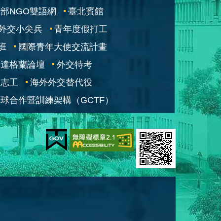
部NGO雙語網
臺北賓館
外交小尖兵
青年度假打工
班
國際青年大使交流計畫
凱達格蘭論壇
外交特考
交志工
海外外交替代役
球合作暨訓練架構（GCTF）