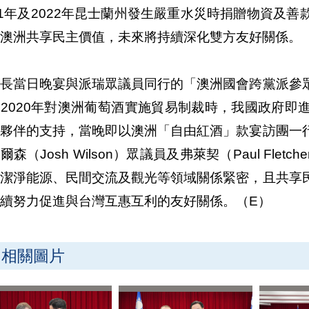
11年及2022年昆士蘭州發生嚴重水災時捐贈物資及
及澳洲共享民主價值，未來將持續深化雙方友好關係。
部長當日晚宴與派瑞眾議員同行的「澳洲國會跨黨派參
2020年對澳洲葡萄酒實施貿易制裁時，我國政府即
主夥伴的支持，當晚即以澳洲「自由紅酒」款宴訪團一
爾森（Josh Wilson）眾議員及弗萊契（Paul Fl
、潔淨能源、民間交流及觀光等領域關係緊密，且共享
續努力促進與台灣互惠互利的友好關係。（E）
相關圖片