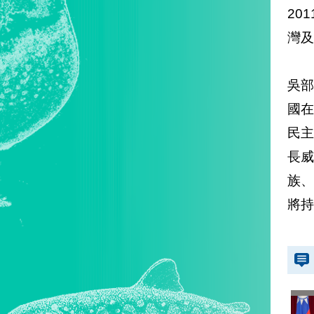
20
灣
吳
國在
民
長威
族
將持