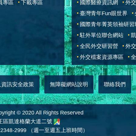
員專區
下載專區
國際醫療資訊網
外交
臺灣青年Fun眼世界
國際青年菁英領袖研習
駐外單位聯合網站
全民外交研習營
外
外交檔案資源專區
全
及資訊安全政策
無障礙網站說明
聯絡我們
 © 2020 All Rights Reserved
中正區凱達格蘭大道二號
2348-2999 （週一至週五上班時間）