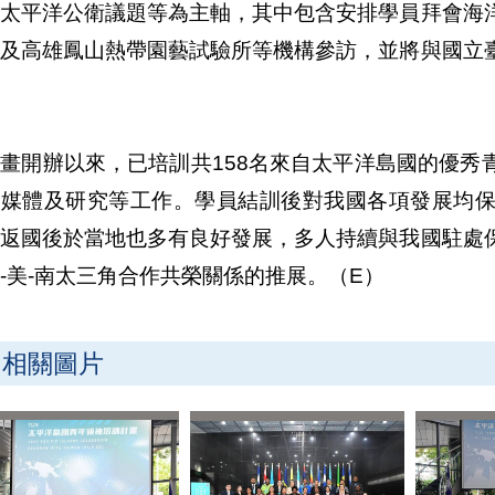
及太平洋公衛議題等為主軸，其中包含安排學員拜會海
區及高雄鳳山熱帶園藝試驗所等機構參訪，並將與國立
畫開辦以來，已培訓共158名來自太平洋島國的優秀
、媒體及研究等工作。學員結訓後對我國各項發展均
，返國後於當地也多有良好發展，多人持續與我國駐處
-美-南太三角合作共榮關係的推展。（E）
相關圖片