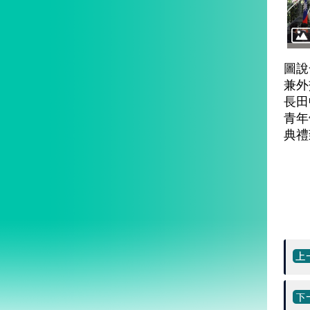
圖說
兼外
長田
青年
典禮