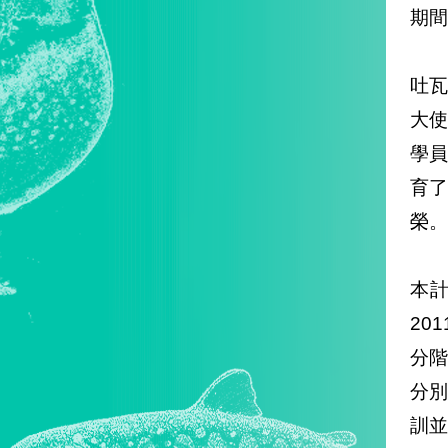
期間
吐
大
學
育
榮。
本計
20
分階
分別
訓