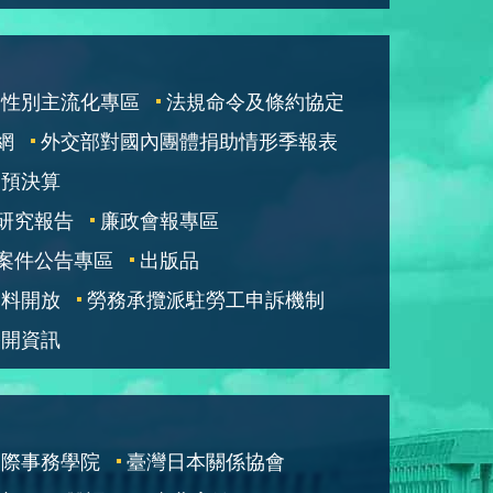
性別主流化專區
法規命令及條約協定
網
外交部對國內團體捐助情形季報表
部預決算
研究報告
廉政會報專區
案件公告專區
出版品
資料開放
勞務承攬派駐勞工申訴機制
公開資訊
國際事務學院
臺灣日本關係協會