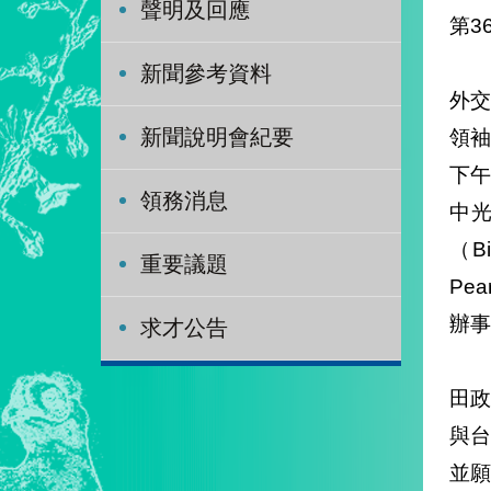
聲明及回應
第3
新聞參考資料
外交
領袖培
新聞說明會紀要
下
領務消息
中光
（B
重要議題
Pe
辦事
求才公告
田
與
並