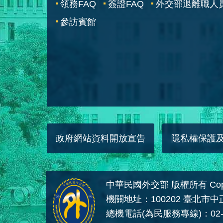
領務FAQ
簽證FAQ
外交部退離職人
參訪賓館
政府網站資料開放宣告
隱私權保護
中華民國外交部 版權所有 Copyright
機關地址：100202 臺北市
總機電話(為民服務專線)：02-