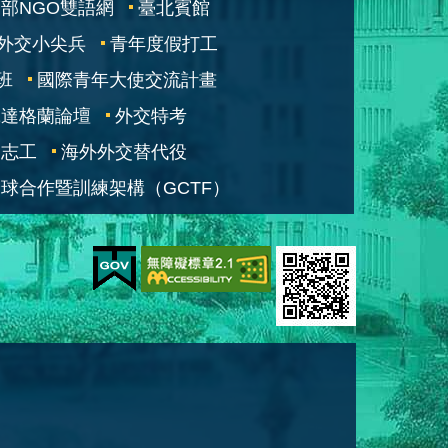
部NGO雙語網
臺北賓館
外交小尖兵
青年度假打工
班
國際青年大使交流計畫
凱達格蘭論壇
外交特考
交志工
海外外交替代役
球合作暨訓練架構（GCTF）