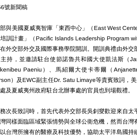
66號新聞稿
部與美國夏威夷智庫「東西中心」（East West Cen
訓計畫」（Pacific Islands Leadership Program
午在外交部外交及國際事務學院開訓。開訓典禮由外交
主持，並邀請駐台使節諾魯共和國大使凱法斯（Jard
ikenibeu Paeniu）、馬紹爾大使卡蒂爾（Anjanet
arson）及EWC副主任Dr. Satu Limaye等貴賓
處及夏威夷州政府駐台北辦事處的官員也到場觀禮。
政務次長致詞時，首先代表外交部長吳釗燮歡迎來自太
台灣同樣面臨區域緊張情勢與全球公衛危機，然而台灣
願以台灣所擁有的醫療及科技優勢，協助太平洋島國持