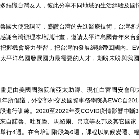
多結識台灣友人，彼此分享不同地域的生活經驗及國
瓦魯國大使致詞時，盛讚台灣的先進醫療技術，台灣各
使感謝台灣辦理本培訓計畫，邀請太平洋島國青年來台
員把握機會努力學習，把台灣的發展經驗帶回國內。E
了太平洋島國發展國力最需要的人才，期盼未盼與我
畫是由美國國務院前亞太助卿、現任白宮國安會印太事務協
11年所倡議，外交部外交及國際事務學院與EWC自2
段進行訓練。2020至2022年受COVID疫情影響中斷
來自諾魯、吐瓦魯、馬紹爾、帛琉等友邦及其它國家，
並舉行4週。在台培訓階段為6週，課程以氣候變遷、