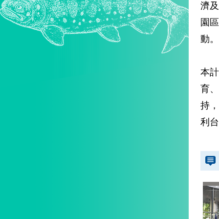
濟
園
動。
本計
育
持
利台