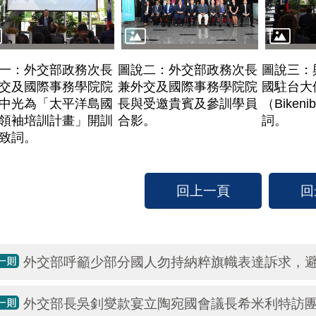
一：外交部政務次長
圖說二：外交部政務次長
圖說三：
交及國際事務學院院
兼外交及國際事務學院院
國駐台大
中光為「太平洋島國
長與受邀貴賓及參訓學員
（Bikeni
領袖培訓計畫」開訓
合影。
詞。
致詞。
回上一頁
回
外交部呼籲少部分國人勿持納粹旗幟表達訴求，
外交部長吳釗燮款宴立陶宛國會議長希米利特訪