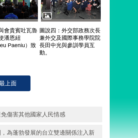
與會貴賓吐瓦魯
圖說四：外交部政務次長
使潘恩紐
兼外交及國際事務學院院
beu Paeniu）致
長田中光與參訓學員互
動。
最上面
避免傷害其他國家人民情感
團，為蓬勃發展的台立雙邊關係注入新