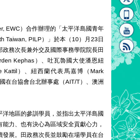
[連
覽
系"
ter, EWC）合作辦理的「太平洋島國青年
 with Taiwan, PILP）」於本（10）月23日
部政務次長兼外交及國際事務學院院長田
en Kephas）、吐瓦魯國大使潘恩紐
結]"
[連
te Kattil）、紐西蘭代表馬嘉博（Mark
致詞，美國在台協會台北辦事處（AIT/T）、澳洲
平洋地區的參訓學員，並指出太平洋島國
結]"
有能力、也有決心為區域安全貢獻心力，
續發展。田政務次長並鼓勵在場學員在台