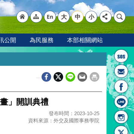
大
中
小
"回
"網
"英
訊公開
為民服務
本部相關網站
_
首頁
站導
文語
畫」開訓典禮
發布時間：2023-10-25
資料來源：外交及國際事務學院