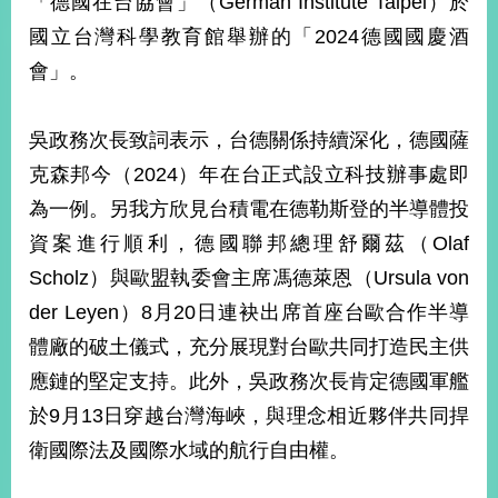
「德國在台協會」（German Institute Taipei）於
經
國立台灣科學教育館舉辦的「2024德國國慶酒
濟
日
會」。
不
落
國
吳政務次長致詞表示，台德關係持續深化，德國薩
台
克森邦今（2024）年在台正式設立科技辦事處即
海
和
為一例。另我方欣見台積電在德勒斯登的半導體投
平
資案進行順利，德國聯邦總理舒爾茲（Olaf
護
Scholz）與歐盟執委會主席馮德萊恩（Ursula von
照
der Leyen）8月20日連袂出席首座台歐合作半導
回
體廠的破土儀式，充分展現對台歐共同打造民主供
首
網
應鏈的堅定支持。此外，吳政務次長肯定德國軍艦
頁
站
於9月13日穿越台灣海峽，與理念相近夥伴共同捍
關
衛國際法及國際水域的航行自由權。
於
導
本
覽