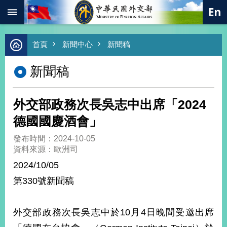
:::
跳到主要內容區塊
進
首頁
新聞中心
新聞稿
階
搜
新聞稿
尋
熱
門
外交部政務次長吳志中出席「2024
關
鍵
德國國慶酒會」
字
發布時間：2024-10-05
總
資料來源：歐洲司
合
外
2024/10/05
交
第330號新聞稿
價
值
外
外交部政務次長吳志中於10月4日晚間受邀出席
交