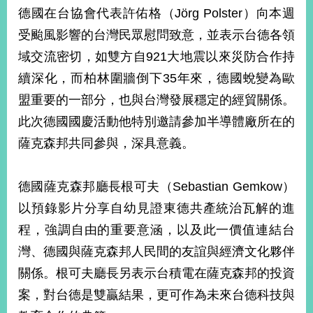
部
德國在台協會代表許佑格（Jörg Polster）向本週
新
受颱風影響的台灣民眾慰問致意，並表示台德各領
聞
域交流密切，如雙方自921大地震以來災防合作持
中
心
續深化，而柏林圍牆倒下35年來，德國蛻變為歐
盟重要的一部分，也與台灣發展穩定的經貿關係。
外
此次德國國慶活動他特別邀請參加半導體廠所在的
交
資
薩克森邦共同參與，深具意義。
訊
國
德國薩克森邦廳長根可夫（Sebastian Gemkow）
家
以預錄影片分享自幼見證東德共產統治瓦解的進
與
程，強調自由的重要意涵，以及此一價值連結台
地
區
灣、德國與薩克森邦人民間的友誼與經濟文化夥伴
關係。根可夫廳長另表示台積電在薩克森邦的投資
國
際
案，對台德是雙贏結果，更可作為未來台德科技與
傳