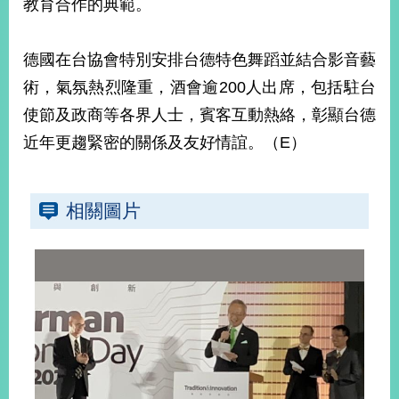
教育合作的典範。
播
政
德國在台協會特別安排台德特色舞蹈並結合影音藝
府
術，氣氛熱烈隆重，酒會逾200人出席，包括駐台
資
訊
使節及政商等各界人士，賓客互動熱絡，彰顯台德
公
近年更趨緊密的關係及友好情誼。（E）
開
為
民
相關圖片
服
務
本
部
相
關
網
站