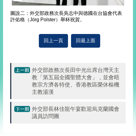
告
圖說二：外交部政務次長吳志中與德國在台協會代表
隱
許佑格（Jörg Polster）舉杯祝賀。
私
權
保
回上一頁
回最上面
護
及
資
訊
外交部政務次長田中光出席台灣天主
安
全
教「第五屆全國聖體大會」，並會晤
政
教宗方濟各特使、香港教區榮休樞機
策
主教湯漢
無
外交部長林佳龍午宴歡迎烏克蘭國會
障
礙
議員訪問團
網
站
:::
說