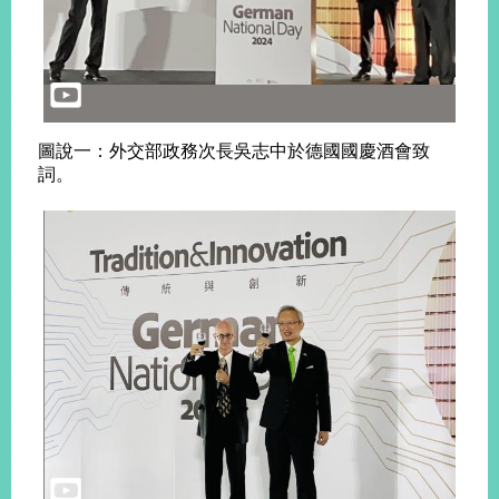
旅
部
粉
外
長
絲
國
信
專
人
箱
頁
急
難
救
圖說一：外交部政務次長吳志中於德國國慶酒會致
LINE
助
Instagram
X平台
詞。
服
(原推特)
務
專
線
APP
YouTube
RSS
政
府
網
站
資
料
開
放
宣