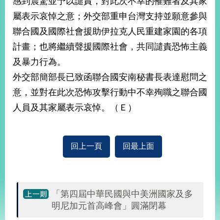
感到震驚並予以譴責，對此次不幸的罹難者及其家
經
屬表示哀悼之意；外交部重申台灣支持並願意參與
濟
日
聯合國及國際社會援助伊拉克人民重建家園的各項
不
落
計畫；也將繼續聲援國際社會，共同譴責恐怖主義
國
及暴力行為。
台
外交部簡部長已致函聯合國安南秘書長表達慰問之
海
和
意，並對在此次恐怖攻擊行動中不幸殉職之聯合國
平
人員及其家屬表示哀悼。（Ｅ）
護
照
回
回上一頁
回最上面
首
網
頁
站
關
「第四屆中華民國與中美洲國家及多
於
導
明尼加元首高峰會」圓滿閉幕
本
覽