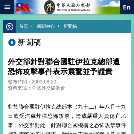
:::
跳到主要內容區塊
進
首頁
新聞中心
新聞稿
階
搜
新聞稿
尋
熱
門
外交部針對聯合國駐伊拉克總部遭
關
鍵
恐怖攻擊事件表示震驚並予譴責
字
發布時間：2003-08-20
總
資料來源：公眾外交協調會
合
外
交
對於聯合國駐伊拉克總部本（九十二）年八月十九
價
日遭受汽車炸彈恐怖攻擊，造成嚴重人員傷亡乙
值
外
事，外交部對此一針對聯合國機構之恐怖攻擊事件
交