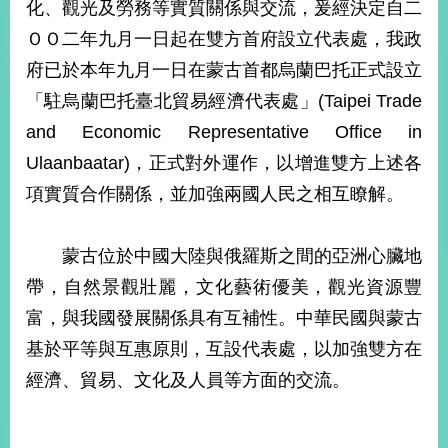
化、觀光及勞務等實質關係與交流，爰經決定自二
經
濟
ＯＯ二年九月一日起在雙方首府設立代表處，我政
日
府已於本年九月一日在蒙古首都烏蘭巴托正式設立
不
落
「駐烏蘭巴托臺北貿易經濟代表處」(Taipei Trade
國
and Economic Representative Office in
台
海
Ulaanbaatar)，正式對外運作，以增進雙方上述各
和
項實質合作關係，並加強兩國人民之相互瞭解。
平
護
照
蒙古位於中國大陸與俄羅斯之間的亞洲心臟地
帶，自然景觀壯麗，文化藝術優美，觀光資源豐
回
富，與我國發展關係具有互補性。中華民國與蒙古
首
網
基於平等與互惠原則，互設代表處，以加強雙方在
頁
站
經濟、貿易、文化及人員等方面的交流。
關
於
導
本
覽