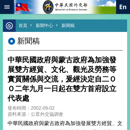
:::
跳到主要內容區塊
進
首頁
新聞中心
新聞稿
階
搜
新聞稿
尋
熱
門
中華民國政府與蒙古政府為加強發
關
鍵
展雙方經貿、文化、觀光及勞務等
字
實質關係與交流，爰經決定自二Ｏ
總
合
Ｏ二年九月一日起在雙方首府設立
外
代表處
交
價
發布時間：2002-09-02
值
資料來源：公眾外交協調會
外
中華民國政府與蒙古政府為加強發展雙方經貿、文
交