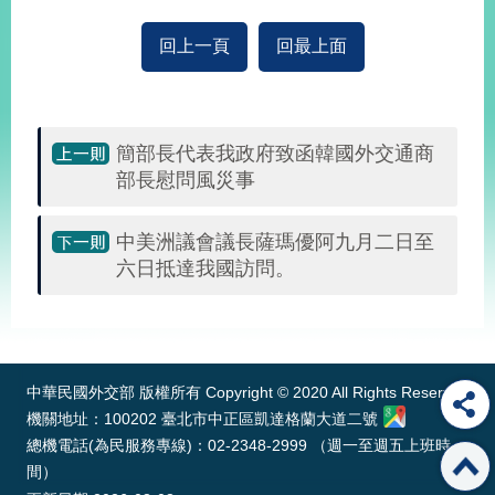
部
回上一頁
回最上面
新
聞
中
心
簡部長代表我政府致函韓國外交通商
外
部長慰問風災事
交
資
中美洲議會議長薩瑪優阿九月二日至
訊
六日抵達我國訪問。
國
家
:::
與
地
區
中華民國外交部 版權所有 Copyright © 2020 All Rights Reserved
機關地址：100202 臺北市中正區凱達格蘭大道二號
國
總機電話(為民服務專線)：02-2348-2999 （週一至週五上班時
際
間）
傳