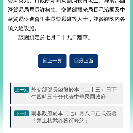
委馬英九、行政院新聞局副局長黃老生、經濟部國
經
濟貿易局局長許柯生、交通部觀光局長毛治國及中
濟
日
歐貿易促進會里事長曹嶽維等人士，並參觀國內各
不
落
項文經設施。
國
該團預定於七月二十九日離華。
台
海
和
平
回上一頁
回最上面
護
照
回
外交部部長錢復於本（二十三）日下
午四時三十分代表中華民國政府
首
網
頁
站
南非政府於本（七）月八日正式簽署
關
「禁止核武器蕃衍條約」
於
導
本
覽