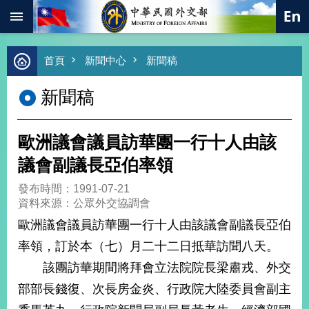
:::
跳到主要內容區塊
進
首頁
新聞中心
新聞稿
階
搜
新聞稿
尋
熱
門
歐洲議會議員訪華團一行十人由該
關
鍵
議會副議長亞伯率領
字
發布時間：1991-07-21
總
資料來源：公眾外交協調會
合
外
歐洲議會議員訪華團一行十人由該議會副議長亞伯
交
率領，訂於本（七）月二十二日抵華訪聞八天。
價
該團訪華期間將拜會立法院院長梁肅戎、外交
值
外
部部長錢復、次長房金炎、行政院大陸委員會副主
交