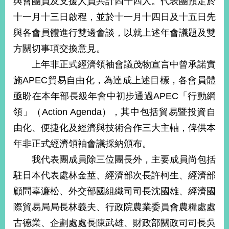
與會團員及支援人員共計四十四人。代表團預定於
經
十一月十三日啟程，並於十一月十四日及十五日先
濟
日
與各會員體進行雙邊會談，以就上述年會議題及雙
不
落
方關切事項交換意見。
國
上年非正式經濟領袖會議茂物宣言中曾承諾實
台
施APEC貿易自由化，為達成上述目標，各會員體
海
和
亟盼在本年部長級年會中初步通過APEC「行動綱
平
領」（Action Agenda），其中包括貿易暨投資自
護
由化、便捷化及經濟與技術合作三大主軸，俾供本
照
年非正式經濟領袖會議採納頒布。
回
我代表團成員除三位團長外，主要成員尚包括
首
網
駐日本代表處林金莖、經濟部次長許柯生、經濟部
頁
站
顧問辜濂松、外交部國組織司司長沈國雄、經濟國
關
際貿易局局長林義夫、行政院農業委員會農糧處處
於
導
本
古德業、企劃處處長陳武雄、財政部關政司司長吳
覽