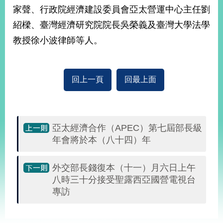
部
家聲、行政院經濟建設委員會亞太營運中心主任劉
新
紹樑、臺灣經濟研究院院長吳榮義及臺灣大學法學
聞
教授徐小波律師等人。
中
心
外
回上一頁
回最上面
交
資
訊
亞太經濟合作（APEC）第七屆部長級
國
年會將於本（八十四）年
家
與
地
外交部長錢復本（十一）月六日上午
區
八時三十分接受聖露西亞國營電視台
專訪
國
際
:::
傳