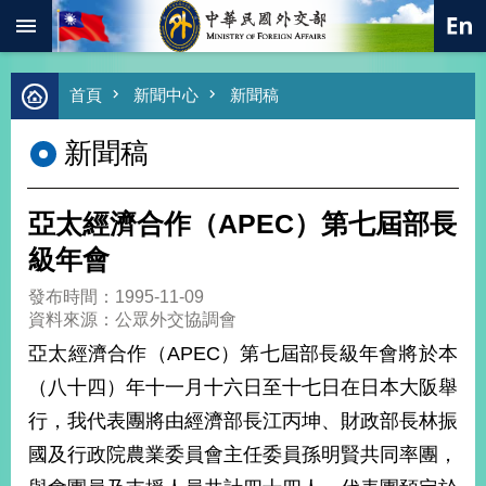
:::
跳到主要內容區塊
進
首頁
新聞中心
新聞稿
階
搜
新聞稿
尋
熱
門
亞太經濟合作（APEC）第七屆部長
關
鍵
級年會
字
發布時間：1995-11-09
總
資料來源：公眾外交協調會
合
外
亞太經濟合作（APEC）第七屆部長級年會將於本
交
（八十四）年十一月十六日至十七日在日本大阪舉
價
行，我代表團將由經濟部長江丙坤、財政部長林振
值
外
國及行政院農業委員會主任委員孫明賢共同率團，
交