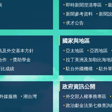
表
即時新聞澄清專區
新聞參考資料
新聞
求才公告
國家與地區
訊及外交基本方針
亞太地區
亞西地區
合作
獎助學金
拉丁美洲及加勒比海地
評比成績
駐台外國機構
駐外
政府資訊公開
外媒服務
潮台灣
外交部人權事務專區
政治獻金法第七條查詢