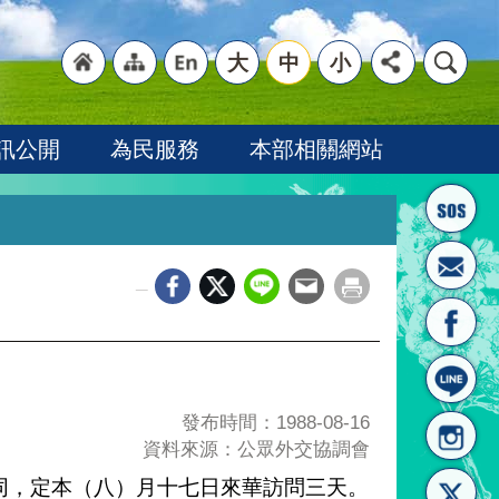
大
中
小
"回
"網
"英
訊公開
為民服務
本部相關網站
_
首頁
站導
文語
發布時間：1988-08-16
資料來源：公眾外交協調會
同，定本（八）月十七日來華訪問三天。