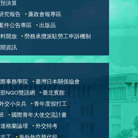
部預決算
研究報告
廉政會報專區
案件公告專區
出版品
資料開放
勞務承攬派駐勞工申訴機制
公開資訊
國際事務學院
臺灣日本關係協會
部NGO雙語網
臺北賓館
外交小尖兵
青年度假打工
班
國際青年大使交流計畫
凱達格蘭論壇
外交特考
交志工
海外外交替代役