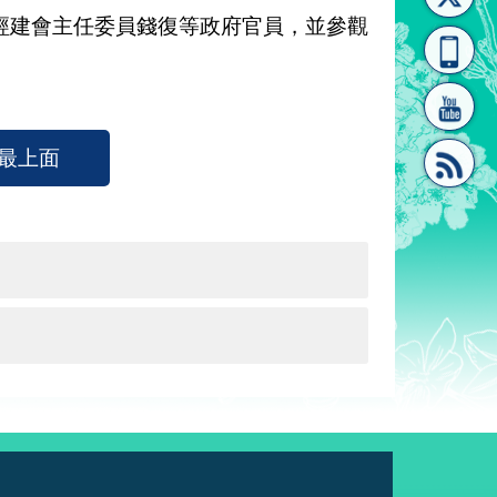
建會主任委員錢復等政府官員，並參觀
[連
覽
系"
最上面
結]"
[連
結]"