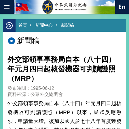
:::
跳到主要內容區塊
進
首頁
新聞中心
新聞稿
階
搜
新聞稿
尋
熱
門
外交部領事事務局自本（八十四）
關
鍵
年元月四日起核發機器可判讀護照
字
（MRP）
總
合
發布時間：1995-06-12
外
資料來源：公眾外交協調會
交
外交部領事事務局自本（八十四）年元月四日起核
價
發機器可判讀護照（MRP）以來，民眾反應熱
值
外
烈，申請量大增。復加以國人於七十八年首度獲發
交