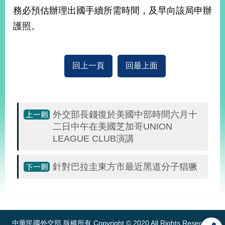
部
務必預估辦理出國手續所需時間，及早向該局申辦
新
護照。
聞
中
心
回上一頁
回最上面
外
交
資
訊
外交部長錢復於美國中部時間六月十
二日中午在美國芝加哥UNION
國
LEAGUE CLUB演講
家
與
地
針對巴拉圭東方市最近黑道分子猖獗
區
:::
國
際
傳
中華民國外交部 版權所有 Copyright © 2020 All Rights Reserved