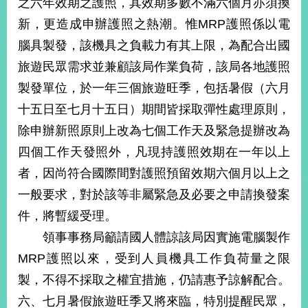
之六年效期之護照，其效期多數不滿六個月亦須換
經
濟
新，更造成申辦護照之熱潮。惟MRP護照係以電
日
腦具製發，該機具之負載力有其上限，為配合出國
不
落
旅遊民眾需求並兼顧該局作業負荷，該局各地護照
國
製發單位，於一年三個旅遊旺季，包括暑假（六月
台
十五日至七月十五日）期間皆採取彈性處理原則，
海
和
除申辦新照原則上改為七個工作天及緊急提辦改為
平
四個工作天發照外，凡現持護照效期在一年以上
護
照
者，因尚符合國際間對護照預留效期六個月以上之
一般要求，對於該等非屬緊急及必要之申請換發案
回
件，將暫緩受理。
首
網
領事事務局籲請國人體諒該局因實施電腦製作
頁
站
MRP護照以來，受到人員機具工作負荷量之限
關
製，不得不採取之權宜措施，仍請惠予諒解配合。
於
導
本
六、七月暑假旅遊旺季又將來臨，特別提醒民眾，
覽