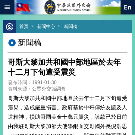
:::
跳到主要內容區塊
進
首頁
新聞中心
新聞稿
階
搜
新聞稿
尋
熱
門
哥斯大黎加共和國中部地區於去年
關
鍵
十二月下旬遭受震災
字
發布時間：1991-01-30
總
資料來源：公眾外交協調會
合
外
哥斯大黎加共和國中部地區於去年十二月下旬遭受
交
震災，造成嚴重損害。政府基於中哥傳統友誼及人
價
道精神，損助哥國美金十萬元賑災，該款已於日前
值
外
由我駐哥斯大黎加邵大使學錕面交哥國外長倪浩思
交