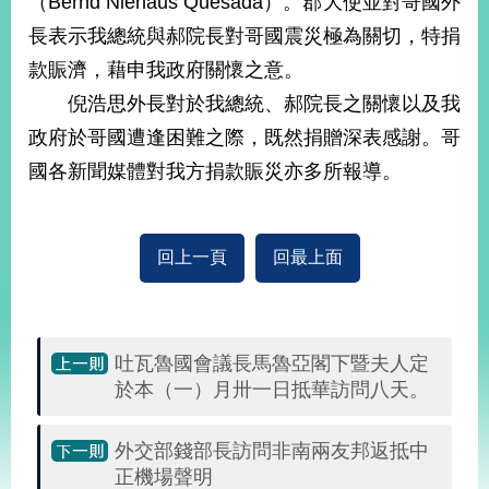
（Bernd Niehaus Quesada）。郡大使並對哥國外
經
長表示我總統與郝院長對哥國震災極為關切，特捐
濟
日
款賑濟，藉申我政府關懷之意。
不
落
倪浩思外長對於我總統、郝院長之關懷以及我
國
政府於哥國遭逢困難之際，既然捐贈深表感謝。哥
台
國各新聞媒體對我方捐款賑災亦多所報導。
海
和
平
護
回上一頁
回最上面
照
回
首
吐瓦魯國會議長馬魯亞閣下暨夫人定
網
於本（一）月卅一日抵華訪問八天。
頁
站
關
於
導
外交部錢部長訪問非南兩友邦返抵中
本
正機場聲明
覽