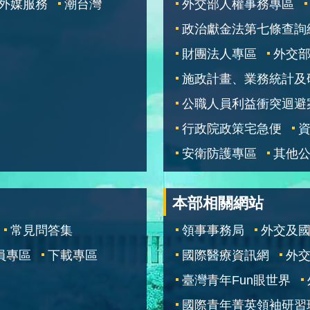
外媒服務
潮台灣
外交部人權事務專區
政治獻金法第七條查詢
財團法人專區
外交
施政計畫、業務統計及
公職人員利益衝突迴避
行政院政策宅急便
安衛防護專區
其他
本部相關網站
常見問答集
領事事務局
外交及
員專區
下載專區
國際醫療資訊網
外交
臺灣青年Fun眼世界
國際青年菁英領袖研習