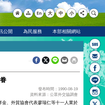
大
中
小
"回
"網
"英
訊公開
為民服務
本部相關網站
_
首頁
站導
文語
眷
發布時間：1990-08-19
資料來源：公眾外交協調會
洋金、外貿協會代表廖瑞仁等十一人業於