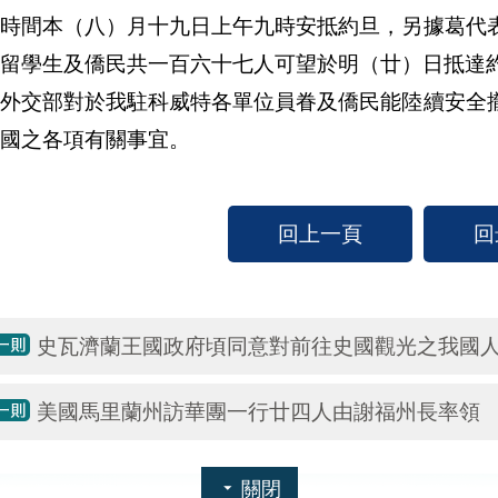
北時間本（八）月十九日上午九時安抵約旦，另據葛代
留學生及僑民共一百六十七人可望於明（廿）日抵達
交部對於我駐科威特各單位員眷及僑民能陸續安全撤
國之各項有關事宜。
回上一頁
回
史瓦濟蘭王國政府頃同意對前往史國觀光之我國
美國馬里蘭州訪華團一行廿四人由謝福州長率領
關閉