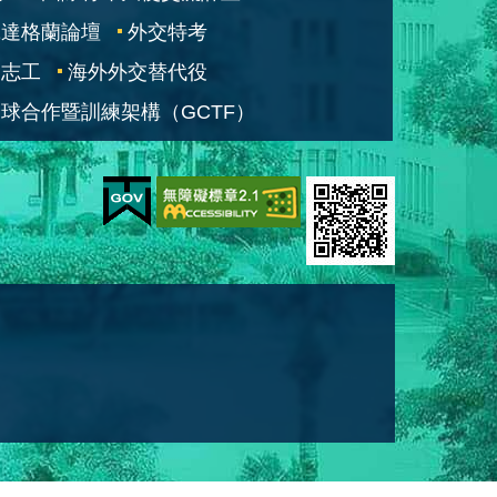
凱達格蘭論壇
外交特考
交志工
海外外交替代役
球合作暨訓練架構（GCTF）