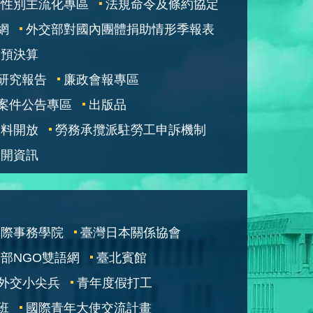
性別主流化專區
法規命令及條約協定
網
外交部對國內團體捐助情形季報表
部預決算
研究報告
廉政會報專區
案件公告專區
出版品
資料開放
勞務承攬派駐勞工申訴機制
公開資訊
國際事務學院
臺灣日本關係協會
部NGO雙語網
臺北賓館
外交小尖兵
青年度假打工
班
國際青年大使交流計畫