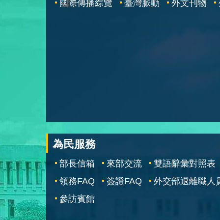
國際傳播綜覽
臺灣脈動
外文刊物
為民服務
部長信箱
來部交流
雙語辭彙對照表
領務FAQ
簽證FAQ
外交部退離職人
參訪賓館