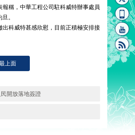
表報稱，中華工程公司駐科威特辦事處員
[連
覽
系"
約旦。
出科威特甚感欣慰，目前正積極安排接
結]"
[連
最上面
人民開放落地簽證
結]"