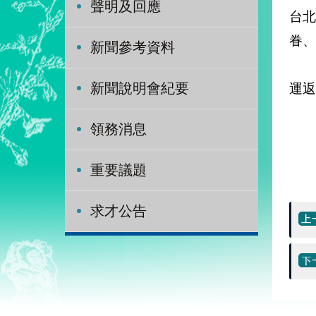
聲明及回應
台
眷、
新聞參考資料
外
運返
新聞說明會紀要
領務消息
重要議題
求才公告