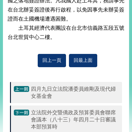
國之落地簽證辦法。凡我國人赴土耳其，務請事先
經
在台北辦妥簽證後再行啟程，以免因事先未辦妥簽
濟
日
證而在土國機場遭遇困難。
不
落
土耳其經濟代表團設在台北市信義路五段五號
國
台北世貿中心二樓。
台
海
和
平
回上一頁
回最上面
護
照
回
四月九日立法院潘委員維剛及現代婦
女基金會
首
網
頁
站
立法院外交暨僑政及預算委員會聯席
關
會議本（八十三）年四月二十日審議
於
導
本
本部預算時
覽