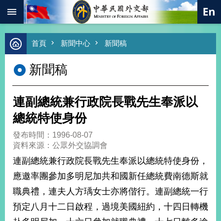
:::
跳到主要內容區塊
進
首頁
新聞中心
新聞稿
階
搜
新聞稿
尋
熱
門
連副總統兼行政院長戰先生奉派以
關
鍵
總統特使身份
字
發布時間：1996-08-07
總
資料來源：公眾外交協調會
合
外
連副總統兼行政院長戰先生奉派以總統特使身份，
交
應邀率團參加多明尼加共和國新任總統費南德斯就
價
職典禮，連夫人方瑀女士亦將偕行。連副總統一行
值
外
預定八月十二日啟程，過境美國紐約，十四日轉機
交