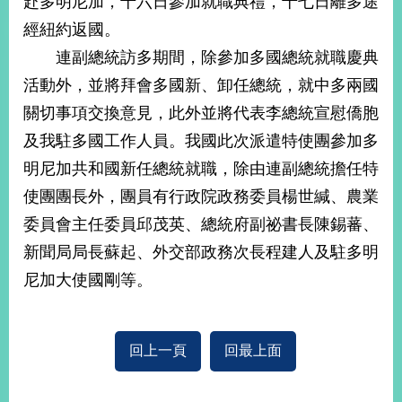
赴多明尼加，十六日參加就職典禮，十七日離多途
經
經紐約返國。
濟
日
連副總統訪多期間，除參加多國總統就職慶典
不
落
活動外，並將拜會多國新、卸任總統，就中多兩國
國
關切事項交換意見，此外並將代表李總統宣慰僑胞
台
及我駐多國工作人員。我國此次派遣特使團參加多
海
和
明尼加共和國新任總統就職，除由連副總統擔任特
平
使團團長外，團員有行政院政務委員楊世緘、農業
護
委員會主任委員邱茂英、總統府副祕書長陳錫蕃、
照
新聞局局長蘇起、外交部政務次長程建人及駐多明
回
尼加大使國剛等。
首
網
頁
站
關
回上一頁
回最上面
於
導
本
覽