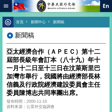
:::
跳到主要內容區塊
進
首頁
新聞中心
新聞稿
階
搜
新聞稿
尋
熱
門
亞太經濟合作（ＡＰＥＣ）第十二
關
鍵
屆部長級年會訂本（八十九）年十
字
一月十二日至十三日在汶萊斯里巴
總
合
加灣市舉行，我國將由經濟部長林
外
信義及行政院經濟建設委員會主任
交
委員陳博志共同率團出席。
價
值
發布時間：2000-11-10
外
資料來源：公眾外交協調會
交