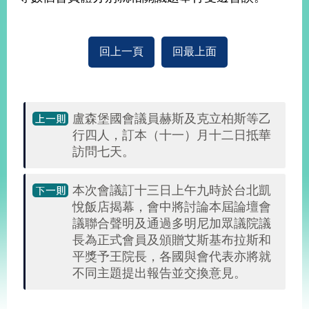
部
新
聞
回上一頁
回最上面
中
心
外
盧森堡國會議員赫斯及克立柏斯等乙
交
行四人，訂本（十一）月十二日抵華
資
訪問七天。
訊
國
本次會議訂十三日上午九時於台北凱
家
悅飯店揭幕，會中將討論本屆論壇會
與
議聯合聲明及通過多明尼加眾議院議
地
長為正式會員及頒贈艾斯基布拉斯和
區
平獎予王院長，各國與會代表亦將就
不同主題提出報告並交換意見。
國
際
傳
:::