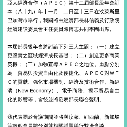
亞太經濟合作（ＡＰＥＣ）第十二屆部長級年會訂
經
濟
本（八十九）年十一月十二日至十三日在汶萊斯里
日
不
巴加灣市舉行，我國將由經濟部長林信義及行政院
落
經濟建設委員會主任委員陳博志共同率團出席。
國
台
海
本屆部長級年會將討論下列三大主題：（一）建立
和
更堅實之區域經濟成長基礎；（二）創造更多商業
平
契機；（三）加強宣導ＡＰＥＣ之地位。重點分別
護
照
為：貿易與投資自由化及便捷化、ＡＰＥＣ對ＷＴ
Ｏ的貢獻、強化市場機制、經濟及技術合作、新經
回
濟（New Economy）、電子商務、揭示貿易自由
首
網
化的影響等，會後並將發表部長聯合聲明。
頁
站
關
於
導
我代表團於會議期間並將與汶萊、紐西蘭、新加坡
本
等數個會員體分別就相關議題舉行雙邊會談。
覽