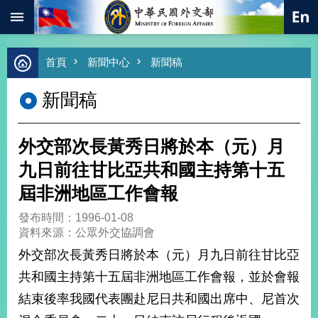
:::
跳到主要內容區塊
進
首頁
新聞中心
新聞稿
階
搜
新聞稿
尋
熱
門
外交部次長黃秀日將於本（元）月
關
鍵
九日前往甘比亞共和國主持第十五
字
屆非洲地區工作會報
總
合
發布時間：1996-01-08
外
資料來源：公眾外交協調會
交
外交部次長黃秀日將於本（元）月九日前往甘比亞
價
共和國主持第十五屆非洲地區工作會報，並於會報
值
外
結束後率我國代表團赴尼日共和國出席中、尼首次
交