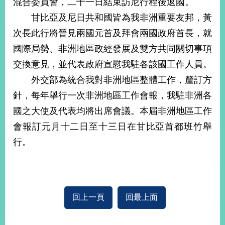
混合委員會，二十一日結束訪尼行程後返國。
經
濟
甘比亞及尼日共和國皆為我非洲重要友邦，黃
日
次長此行將晉見兩國元首及拜會兩國政府首長，就
不
落
國際局勢、非洲地區政經發展及雙方共同關切事項
國
交換意見，並代表政府宣慰我駐各該國工作人員。
台
外交部為統合我對非洲地區整體工作，釐訂方
海
和
針，每年舉行一次非洲地區工作會報，我駐非洲各
平
國之大使及代表均將出席會議。本屆非洲地區工作
護
照
會報訂元月十二日至十三日在甘比亞首都班竹舉
行。
回
首
網
頁
站
關
回上一頁
回最上面
於
導
本
覽