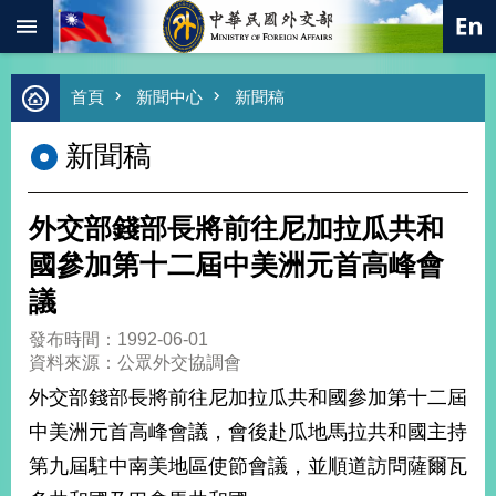
:::
跳到主要內容區塊
進
首頁
新聞中心
新聞稿
階
搜
新聞稿
尋
熱
門
外交部錢部長將前往尼加拉瓜共和
關
鍵
國參加第十二屆中美洲元首高峰會
字
議
總
合
發布時間：1992-06-01
外
資料來源：公眾外交協調會
交
外交部錢部長將前往尼加拉瓜共和國參加第十二屆
價
中美洲元首高峰會議，會後赴瓜地馬拉共和國主持
值
外
第九屆駐中南美地區使節會議，並順道訪問薩爾瓦
交