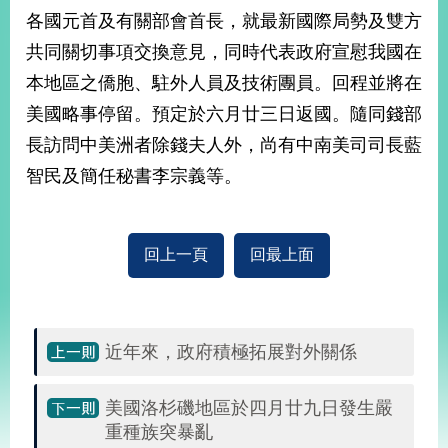
部
各國元首及有關部會首長，就最新國際局勢及雙方
新
共同關切事項交換意見，同時代表政府宣慰我國在
聞
本地區之僑胞、駐外人員及技術團員。回程並將在
中
心
美國略事停留。預定於六月廿三日返國。隨同錢部
長訪問中美洲者除錢夫人外，尚有中南美司司長藍
外
智民及簡任秘書李宗義等。
交
資
訊
回上一頁
回最上面
國
家
與
地
區
近年來，政府積極拓展對外關係
國
美國洛杉磯地區於四月廿九日發生嚴
際
重種族突暴亂
傳