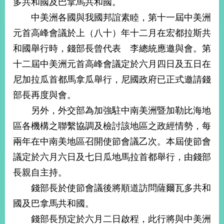
多共和國及巴拿馬共和國。
經
濟
中美洲各國與我國邦誼素睦，第十一屆中美洲
日
元首高峰會議於上（八十）年十二月在宏都拉斯共
不
落
和國舉行時，錢部長曾代表 李總統應邀與會。第
國
十二屆中美洲元首高峰會議定於六月四日及五日在
台
尼加拉瓜首都馬拿瓜舉行，尼國政府已正式邀請錢
海
和
部長再度與會。
平
另外，外交部為加強駐中南美洲暨加勒比海地
護
照
區各機構之聯繫協調及檢討該地區之政經情勢，每
兩年在中南美地區召開使節會議乙次。本屆使節會
回
議定於六月六日及七日瓜地馬拉首都舉行，由錢部
首
網
長親自主持。
頁
站
錢部長於使節會議後將順道訪問薩爾瓦多共和
關
國及巴拿馬共和國。
於
導
本
錢部長預定於六月二日啟程，此行將與中美洲
覽