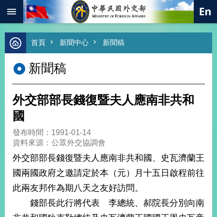
:::
跳到主要內容區塊
進
首頁
新聞中心
新聞稿
階
搜
新聞稿
尋
熱
門
外交部部長錢復暨夫人應南非共和
關
鍵
國
字
發布時間：1991-01-14
總
資料來源：公眾外交協調會
合
外
外交部部長錢復暨夫人應南非共和國、史瓦濟蘭王
交
國兩國政府之邀請定於本（元）月十五日啟程前往
價
此兩友邦作為期八天之友好訪問。
值
外
錢部長此行將代表 李總統、郝院長分別向南
交