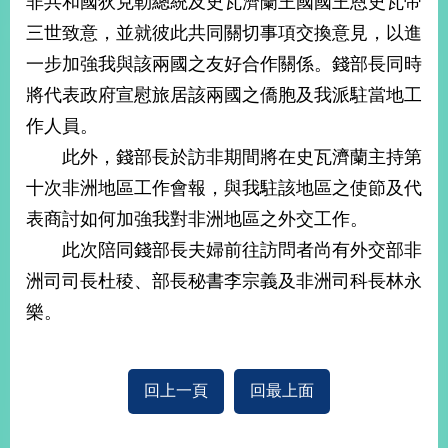
非共和國狄克勒總統及史瓦濟蘭王國國王恩史瓦帝
經
三世致意，並就彼此共同關切事項交換意見，以進
濟
日
一步加強我與該兩國之友好合作關係。錢部長同時
不
落
將代表政府宣慰旅居該兩國之僑胞及我派駐當地工
國
作人員。
台
此外，錢部長於訪非期間將在史瓦濟蘭主持第
海
和
十次非洲地區工作會報，與我駐該地區之使節及代
平
表商討如何加強我對非洲地區之外交工作。
護
此次陪同錢部長夫婦前往訪問者尚有外交部非
照
洲司司長杜稜、部長秘書李宗義及非洲司科長林永
回
樂。
首
網
頁
站
關
回上一頁
回最上面
於
導
本
覽