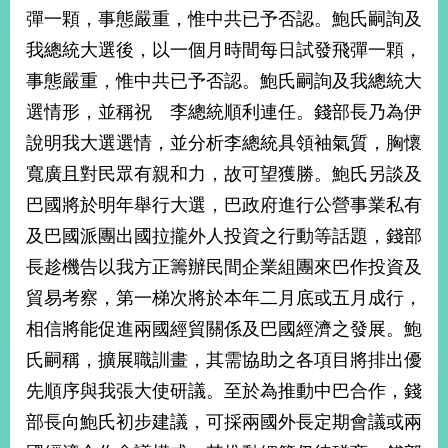
部
彈一顆，事態嚴重，惟中共已予否認。鮑氏嗣詢及
新
我總統大選後，以一個月時間每日試發飛彈一顆，
聞
事態嚴重，惟中共已予否認。鮑氏嗣詢及我總統大
中
心
選情形，並稱祝 李總統順利連任。錢部長乃為伊
說明我大選選情，並分析李總統具領袖氣質，胸懷
外
寬廣且對民眾有親和力，故可望獲勝。鮑氏另談及
交
資
巴國將於明年舉行大選，巴政府進行公營事業私有
訊
及巴國派團出國拉攏外人投資之行動等話題，錢部
國
長趁機告以我方正籌辦民間企業組團來巴作投資及
家
貿易考察，第一梯次將於本年二月底或五月成行，
與
相信將能促進兩國經貿關係及巴國經濟之發展。鮑
地
區
氏嗣稱，擴展職訓畫，其需協助之各項目將排出優
先順序與我張大使研議。至於為推動中巴合作，錢
國
際
部長向鮑氏初步建議，可採兩國外長定期會議或兩
傳