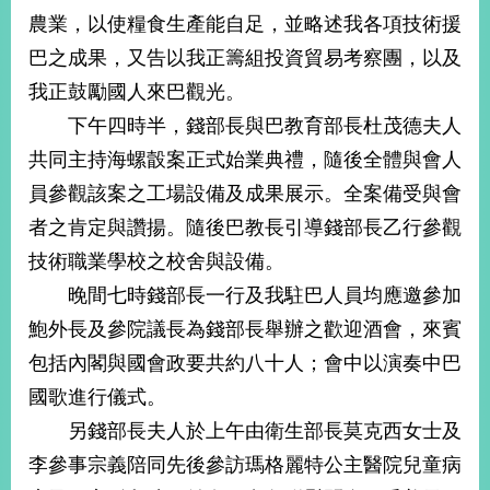
農業，以使糧食生產能自足，並略述我各項技術援
巴之成果，又告以我正籌組投資貿易考察團，以及
旅
部
粉
外
長
絲
我正鼓勵國人來巴觀光。
國
信
專
人
箱
頁
急
下午四時半，錢部長與巴教育部長杜茂德夫人
難
救
共同主持海螺瞉案正式始業典禮，隨後全體與會人
LINE
助
Instagram
X平台
服
(原推特)
務
員參觀該案之工場設備及成果展示。全案備受與會
專
線
者之肯定與讚揚。隨後巴教長引導錢部長乙行參觀
APP
YouTube
RSS
技術職業學校之校舍與設備。
晚間七時錢部長一行及我駐巴人員均應邀參加
政
府
鮑外長及參院議長為錢部長舉辦之歡迎酒會，來賓
網
包括內閣與國會政要共約八十人；會中以演奏中巴
站
國歌進行儀式。
資
料
另錢部長夫人於上午由衛生部長莫克西女士及
開
李參事宗義陪同先後參訪瑪格麗特公主醫院兒童病
放
宣