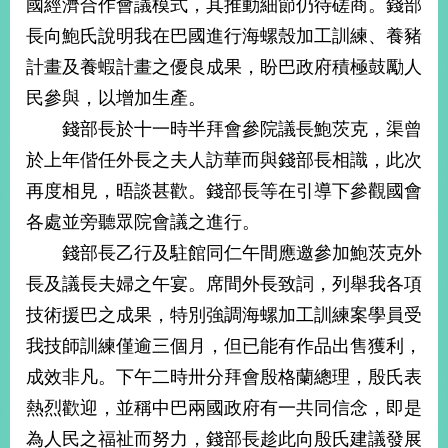
國經濟合作會議模式，其推動細節仍待磋商。錢部
播
長向鮑氏說明我在巴國進行海螺殼加工訓練、養豬
政
計畫及養蝦計畫之優良成果，盼巴政府積極鼓勵人
府
民參與，以增加生產。
資
訊
錢部長於十一時半拜會參院議長鮑茨克，渠曾
公
於上年偕任外長之夫人訪華而與錢部長相識，此次
開
再度相見，晤談甚歡。錢部長等在引導下參觀國會
為
各處並旁聽眾院會議之進行。
民
服
錢部長乙行及駐館同仁午間應邀參加鮑茨克外
務
長及議長夫婦之午宴。席間外長致詞，列舉我各項
技術援巴之成果，特別強調海螺加工訓練案學員受
本
部
我技師訓練僅逾三個月，但已能有作品出售獲利，
相
成效非凡。下午二時卅分拜會殷格蘭總理，殷氏表
關
網
熱烈歡迎，並稱中巴兩國政府有一共同信念，即是
站
為人民之福祉而努力，錢部長趁此向殷氏建議發展