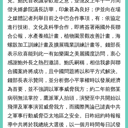
見。鮑氏首表誠摯歡迎之意，並憶及上年十一月間
經
偕夫婿參院議長訪華，印象甚為良好；伊並向在場
濟
日
之媒體記者列舉目前之中巴合作事項，有：依協定
不
落
進行技術、文化及科學合作，即將簽署兩國外長聯
國
合公報，水產養殖計畫，植物園景觀改善計畫，海
台
螺瞉加工訓練計畫及擴展職業訓練計畫等。錢部長
海
和
表示欣喜能到此一有如樂園之美麗國度訪問，衷心
平
感謝鮑外長之熱烈邀請。鮑氏嗣稱，相信我參與聯
護
合國案終將成功，且中國問題將以和平方式解決。
照
錢部長表示贊同，並分析鄧小平掌權時以發展經濟
回
為首要，並不強調以軍事威脅我方；約二年前鄧某
首
網
病弱無法掌控，鷹派軍人抬頭，演變至中共開始以
頁
站
飛彈及軍事演習威脅我方，而國際輿論已譴責中共
關
之軍事行動威脅亞太地區之安全。日昨紐約時報報
於
導
本
導中共將於我總統大選後，以一個月時間每日試發
覽