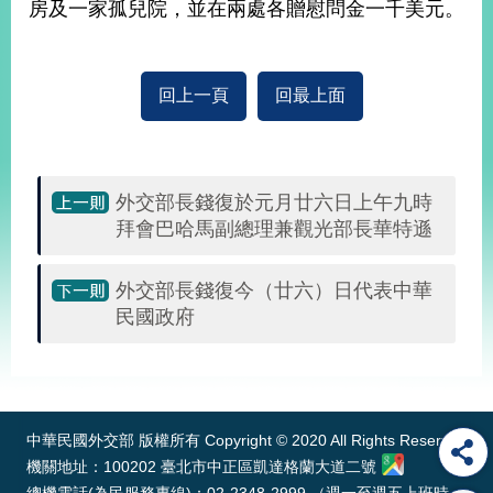
房及一家孤兒院，並在兩處各贈慰問金一千美元。
告
隱
私
回上一頁
回最上面
權
保
護
及
外交部長錢復於元月廿六日上午九時
資
拜會巴哈馬副總理兼觀光部長華特遜
訊
安
全
外交部長錢復今（廿六）日代表中華
政
民國政府
策
:::
無
障
礙
中華民國外交部 版權所有 Copyright © 2020 All Rights Reserved
網
站
機關地址：100202 臺北市中正區凱達格蘭大道二號
說