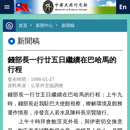
:::
跳到主要內容區塊
進
首頁
新聞中心
新聞稿
階
搜
新聞稿
尋
熱
門
錢部長一行廿五日繼續在巴哈馬的
關
鍵
行程
字
發布時間：1996-01-27
總
資料來源：公眾外交協調會
合
外
錢部長一行廿五日繼續在巴哈馬的行程；上午九
交
時，錢部長赴我駐巴大使館視察，瞭解環境及館務
價
運作情形，冷發言人若水及陳科長宗賢隨行。
值
外
上午十時拜會鮑茨克外長，與伊密切交換意
交