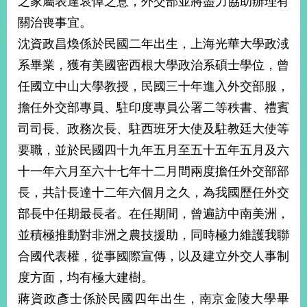
之家屬表達哀悼之意，外交部並將盡力協助辦理有
經
關治喪事宜。
濟
日
沈資政昌煥係於民國二年出生，上海光華大學政淢
不
落
系畢業，獲有美國密西根大學政治系碩士學位，曾
國
任國立中山大學教授，民國三十年進入外交部服，
台
擔任外交部專員、駐印度專員公署二等秩書、禮賓
海
和
司司長、政務次長、駐西班牙大使及駐教廷大使等
平
要職，並於民國四十九年五月至五十五年五月及六
護
十一年六月至六十七年十二月間兩度擔任外交部部
照
長，共計長達十二年六個月之久，為我國歷任外交
回
部長中任期最長者。在任期間，曾遍訪中南美洲，
首
網
並積極推動對非洲之農技援助，同時極力維護我聯
頁
站
合國代表權，從事國際宣傳，以及建立外交人事制
關
度方面，均有極大建樹。
於
導
本
蔣資政彥士係於民國四年出生，南京金陵大學畢
覽