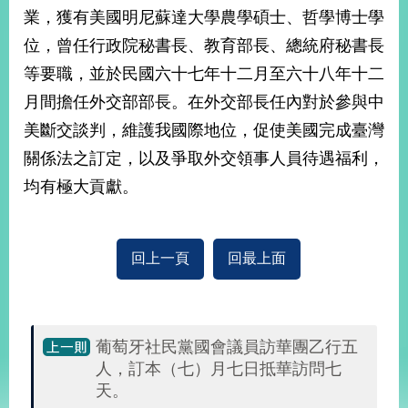
部
業，獲有美國明尼蘇達大學農學碩士、哲學博士學
新
位，曾任行政院秘書長、教育部長、總統府秘書長
聞
等要職，並於民國六十七年十二月至六十八年十二
中
心
月間擔任外交部部長。在外交部長任內對於參與中
美斷交談判，維護我國際地位，促使美國完成臺灣
外
關係法之訂定，以及爭取外交領事人員待遇福利，
交
資
均有極大貢獻。
訊
國
回上一頁
回最上面
家
與
地
區
葡萄牙社民黨國會議員訪華團乙行五
國
人，訂本（七）月七日抵華訪問七
際
天。
傳