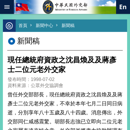
:::
跳到主要內容區塊
進
首頁
新聞中心
新聞稿
階
搜
新聞稿
尋
熱
門
現任總統府資政之沈昌煥及及蔣彥
關
鍵
士二位元老外交家
字
發布時間：1998-07-02
總
資料來源：公眾外交協調會
合
外
曾任外交部部長，現任總統府資政之沈昌煥及及蔣
交
彥士二位元老外交家，不幸於本年七月二日同日病
價
逝，分別享年八十五歲及八十四歲。消息傳出，外
值
外
交部同仁咸感震驚。胡部長志強已立即向二位元老
交