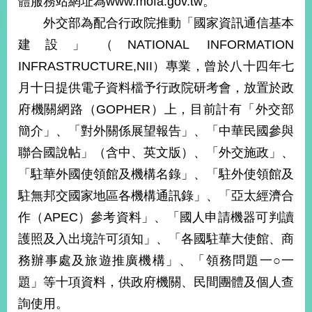
體服務站網址為www.mofa.gov.tw。
經
外交部為配合行政院推動「國家資訊通信基本
濟
日
建設」（NATIONAL INFORMATION
不
落
INFRASTRUCTURE,NII）專業，曾於八十四年七
國
月十日提供電子資料檔予行政院研考會，放置於政
台
府機關網路（GOPHER）上，目前計有「外交部
海
和
簡介」、「對外關係展望報告」、「中華民國參與
平
聯合國說帖」（含中、英文版）、「外交施政」、
護
「駐華外國使領館及機構名錄」、「駐外使領館及
照
駐無邦交國家地區各機構通訊錄」、「亞太經濟合
回
作（APEC）參考資料」、「國人申請機器可判讀
首
網
護照及入出境許可須知」、「各國駐華大使館、商
頁
站
務辦事處及旅遊推廣機構」、「領務問題一○一
關
題」等十項資料，供政府機關、民間團體及個人查
於
導
本
詢使用。
覽