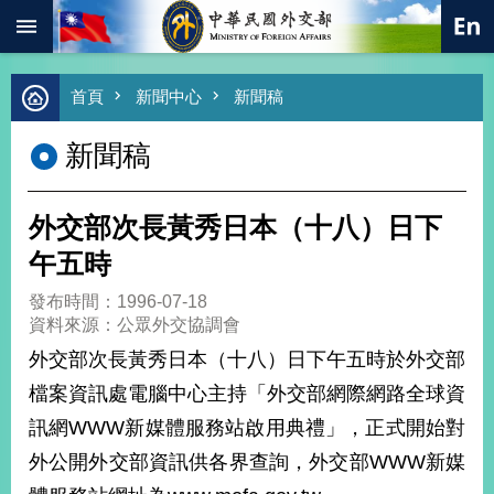
:::
跳到主要內容區塊
進
首頁
新聞中心
新聞稿
階
搜
新聞稿
尋
熱
門
外交部次長黃秀日本（十八）日下
關
鍵
午五時
字
發布時間：1996-07-18
總
資料來源：公眾外交協調會
合
外
外交部次長黃秀日本（十八）日下午五時於外交部
交
檔案資訊處電腦中心主持「外交部網際網路全球資
價
訊網WWW新媒體服務站啟用典禮」，正式開始對
值
外
外公開外交部資訊供各界查詢，外交部WWW新媒
交