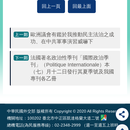
播
回上一頁
回最上面
政
府
資
歐洲議會有鑑於我推動民主法治之成
訊
公
功、在中共軍事演習威嚇下
開
法國著名政治性季刊「國際政治季
為
刊」（Politique Internationale）本
民
（七）月十二日發行其夏季號及我國
服
專刊各乙冊
務
本
:::
部
相
關
中華民國外交部 版權所有 Copyright © 2020 All Rights Reserved
網
機關地址：100202 臺北市中正區凱達格蘭大道二號
站
總機電話(為民服務專線)：02-2348-2999 （週一至週五上班時