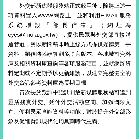
部
外交部新媒體服務站正式啟用後，除將上述十
新
項資料置入WWW網路上，並將利用E-MAIL服務
聞
系統增設「部長信箱」（網址為
中
心
eyes@mofa.gov.tw），提供民眾與外交部直接溝
通管道，另以新聞稿即時上線方式提供媒體第一手
外
資料，嗣後將陸續規劃多語言版本、各地域司資料
交
資
庫及相關資料庫查詢等各項服務項目，並就網路資
訊
料定期或不定期予以更新維護，以建立完整健全的
國
外交資訊參考資料庫為長期目標。
家
黃次長於致詞中強調開放新媒體服務站可達到
與
靈活務實外交、延伸外交活動空間、加強國際文
地
區
宣、便利民眾查詢資料等功能，對於提升外交部形
象及促進資訊現代化均具劃時代意義。
國
際
傳