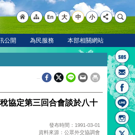
大
中
小
"回
"網
"英
訊公開
為民服務
本部相關網站
_
首頁
站導
文語
稅協定第三回合會談於八十
發布時間：1991-03-01
資料來源：公眾外交協調會