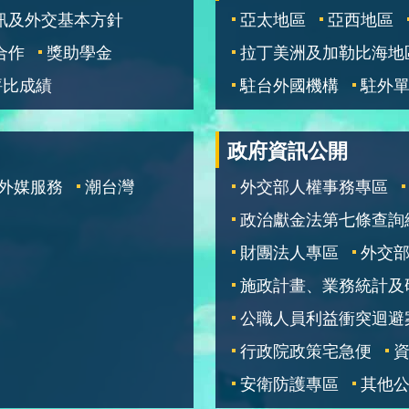
訊及外交基本方針
亞太地區
亞西地區
合作
獎助學金
拉丁美洲及加勒比海地
評比成績
駐台外國機構
駐外
政府資訊公開
外媒服務
潮台灣
外交部人權事務專區
政治獻金法第七條查詢
財團法人專區
外交
施政計畫、業務統計及
公職人員利益衝突迴避
行政院政策宅急便
安衛防護專區
其他