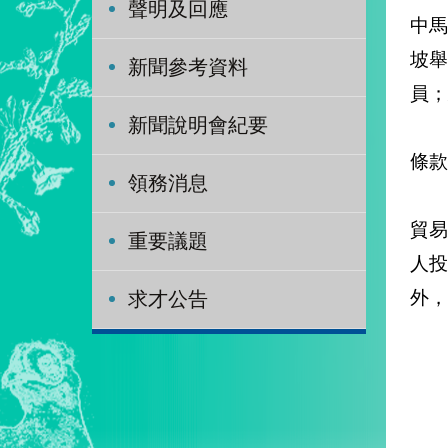
聲明及回應
中
坡
新聞參考資料
員；
新聞說明會紀要
會
條款
領務消息
中
貿
重要議題
人
外，
求才公告