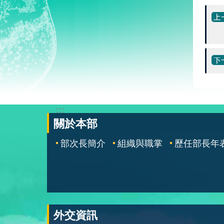
:::
關於本部
部次長簡介
組織與職掌
歷任部長年
外交資訊