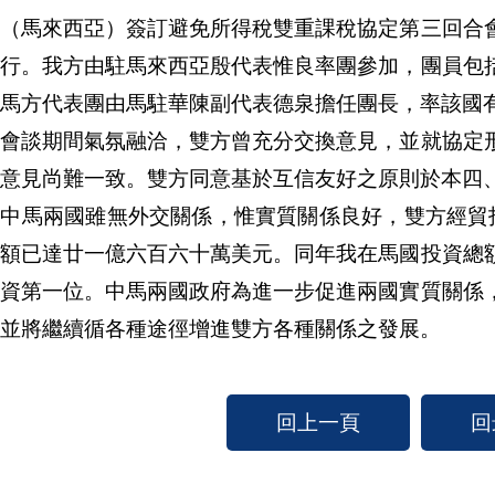
馬（馬來西亞）簽訂避免所得稅雙重課稅協定第三回合
舉行。我方由駐馬來西亞殷代表惟良率團參加，團員包
馬方代表團由馬駐華陳副代表德泉擔任團長，率該國
談期間氣氛融洽，雙方曾充分交換意見，並就協定形
意見尚難一致。雙方同意基於互信友好之原則於本四
馬兩國雖無外交關係，惟實質關係良好，雙方經貿投
易額已達廿一億六百六十萬美元。同年我在馬國投資總
投資第一位。中馬兩國政府為進一步促進兩國實質關係
並將繼續循各種途徑增進雙方各種關係之發展。
回上一頁
回