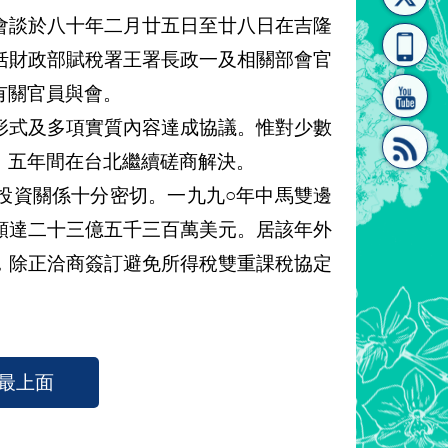
會談於八十年二月廿五日至廿八日在吉隆
[連
覽
系"
括財政部賦稅署王署長政一及相關部會官
有關官員與會。
式及多項實質內容達成協議。惟對少數
、五年間在台北繼續磋商解決。
資關係十分密切。一九九○年中馬雙邊
結]"
[連
額達二十三億五千三百萬美元。居該年外
，除正洽商簽訂避免所得稅雙重課稅協定
最上面
結]"