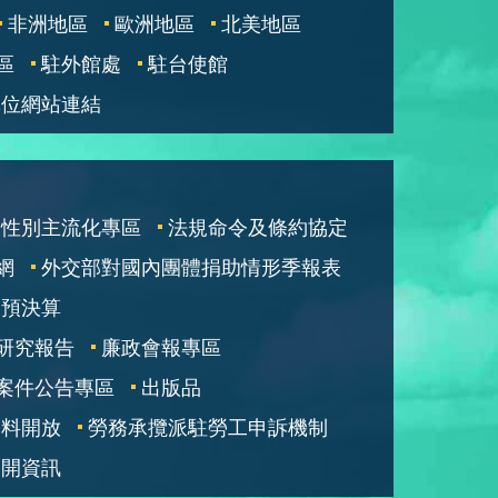
非洲地區
歐洲地區
北美地區
區
駐外館處
駐台使館
單位網站連結
性別主流化專區
法規命令及條約協定
網
外交部對國內團體捐助情形季報表
部預決算
研究報告
廉政會報專區
案件公告專區
出版品
資料開放
勞務承攬派駐勞工申訴機制
公開資訊