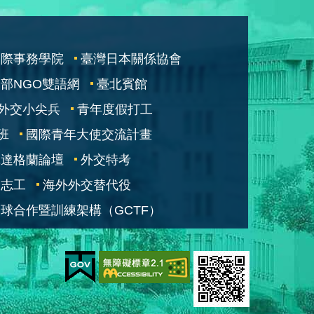
國際事務學院
臺灣日本關係協會
部NGO雙語網
臺北賓館
外交小尖兵
青年度假打工
班
國際青年大使交流計畫
凱達格蘭論壇
外交特考
交志工
海外外交替代役
球合作暨訓練架構（GCTF）