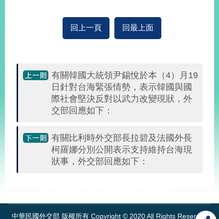
播
政
回上一頁
回最上面
府
資
訊
公
有關韓國大統領尹錫悅於本（4）月19
開
日針對台海緊張情勢，表示韓國與國
際社會堅決反對以武力改變現狀，外
為
交部回應如下：
民
服
務
有關比利時外交部長拉碧及法國外長
柯羅娜分別公開表示支持維持台海現
本
狀事，外交部回應如下：
部
相
:::
關
網
站
中華民國外交部 版權所有 Copyright © 2020 All Rights Reserved