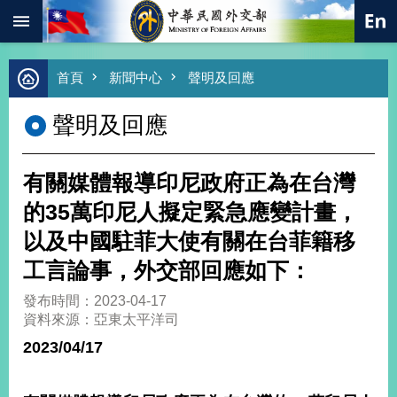
:::
跳到主要內容區塊
進
首頁
新聞中心
聲明及回應
階
搜
聲明及回應
尋
熱
門
有關媒體報導印尼政府正為在台灣
關
鍵
的35萬印尼人擬定緊急應變計畫，
字
以及中國駐菲大使有關在台菲籍移
總
合
工言論事，外交部回應如下：
外
交
發布時間：2023-04-17
資料來源：亞東太平洋司
價
值
2023/04/17
外
交