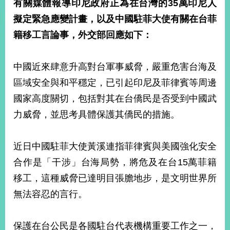
有關媒體報導印尼政府正為在台灣的35萬印尼人
經
濟
擬定緊急應變計畫，以及中國駐菲大使有關在台菲
日
籍移工言論事，外交部回應如下：
不
落
國
中國近來肆意升高對台軍事威脅，嚴重危害台海及
台
區域安全與和平穩定，已引起印尼及菲律賓等周邊
海
和
國家高度關切，包括對其在台僑民是否受到中國武
平
力威脅，並思考具體保護其僑民的措施。
護
照
近日中國駐菲大使黃溪連指菲律賓與美國強化安全
回
合作是「干涉」台海局勢，將危及在台15萬菲籍
首
網
移工，這種威脅已達明目張膽地步，是文明世界所
頁
站
無法容忍的言行。
關
於
導
本
保護在台公民是各國駐台代表機構重要工作之一，
覽