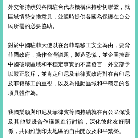
部
外交部持續與各國駐台代表機構保持密切聯繫，就
新
區域情勢交換意見，並適時提供各國為保護在台公
聞
民所需的必要協助。
中
心
對於中國駐菲大使以在台菲籍移工安全為由，要脅
外
菲國政府，操作台灣議題，製造恐慌，並企圖掩蓋
交
資
中國破壞區域和平穩定事實的不當發言，外交部予
訊
以嚴正駁斥，並肯定印尼及菲律賓政府對在台印尼
國
及菲籍移工的重視，以及為推動區域和平穩定的各
家
項具體作為。
與
地
區
我國樂願與印尼及菲律賓等國持續就在台公民保護
及其他雙邊合作議題進行討論，深化彼此友好關
國
際
係，共同維護印太地區的自由開放及和平繁榮。
傳